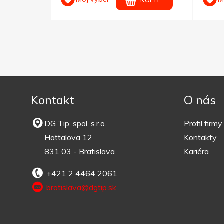
KÚPIŤ
KÚPIŤ
Kontakt
O nás
DG Tip, spol. s.r.o.
Profil firmy
Hattalova 12
Kontakty
831 03 - Bratislava
Kariéra
+421 2 4464 2061
bratislava@dgtip.sk