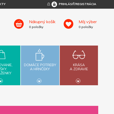
KTY
PRIHLÁSIŤ/REGISTRÁCIA
Nákupný košík
Môj výber
0
položky
0
položky
OVANIE,
DOMÁCE POTREBY
KRÁSA
ŠKY,
A HRNČEKY
A ZDRAVIE
AŽENKY