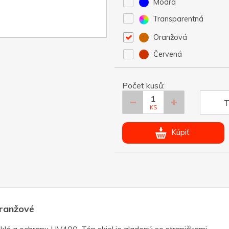
Modrá
Transparentná
Oranžová
Červená
Počet kusů:
T
KS
Kúpiť
oranžové