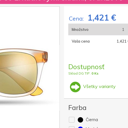
1,421 €
Cena:
Množstvo
1
Vaša cena
1,421 
Dostupnosť
Sklad DG TIP:
0 Ks
Všetky varianty
Farba
Čierna