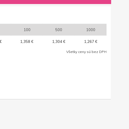
100
500
1000
€
1,358 €
1,304 €
1,267 €
Všetky ceny sú bez DPH