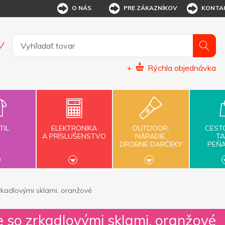
O NÁS
PRE ZÁKAZNÍKOV
KONTA
+
Rýchla objednávka
TIL
ELEKTRONIKA
OUTDOOR,
CEST
A PRÍSLUŠENSTVO
NÁRADIE,
TA
DROBNÉ DARČEKY
PEŇ
rkadlovými sklami, oranžové
e so zrkadlovými sklami, oranžové