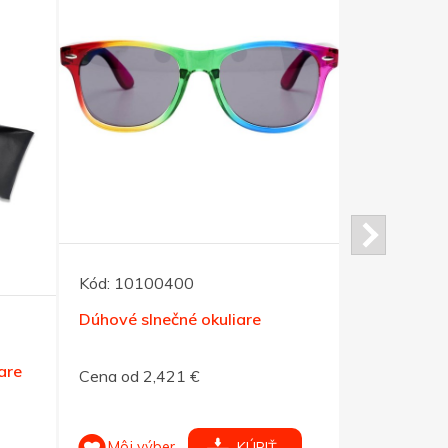
Kód:
10100400
Kód:
12700
Dúhové slnečné okuliare
Bambusové
slneč. okul
are
Cena od 2,421 €
Cena od 14
Môj výber
Môj výb