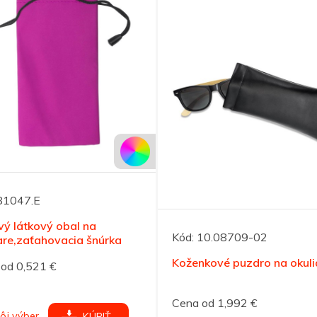
81047.E
ý látkový obal na
Kód:
10.08709-02
are,zaťahovacia šnúrka
Koženkové puzdro na okuli
od 0,521 €
Cena od 1,992 €
ôj výber