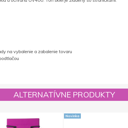
sklá a ochranu UV400. Tón skiel je zladený so straničkami.
dy na vybalenie a zabalenie tovaru
podtlačou
ALTERNATÍVNE PRODUKTY
Novinka