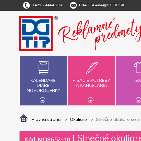
+421 2 4464 2061
BRATISLAVA@DGTIP.SK
KALENDÁRE,
PÍSACIE POTREBY
TEX
DIÁRE,
A KANCELÁRIA
NOVOROČENKY
Hlavná strana
Okuliare
Slnečné okuliare so z
|
Slnečné okuliar
Kód: MO8652-10