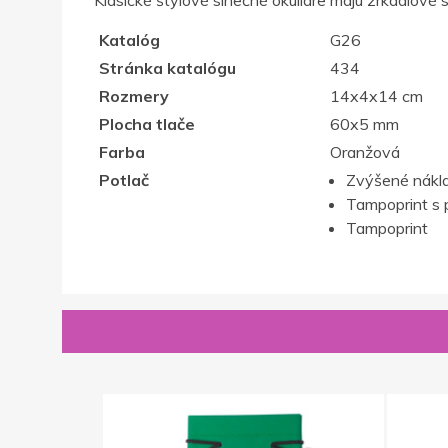
Klasické štýlové slnečné okuliare majú zrkadlové 
Katalóg
G26
Stránka katalógu
434
Rozmery
14x4x14 cm
Plocha tlače
60x5 mm
Farba
Oranžová
Potlač
Zvýšené nákla
Tampoprint s 
Tampoprint