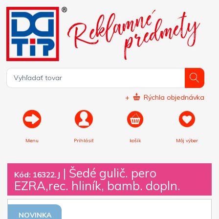
+
Rýchla objednávka
Menu
Prihlásiť
košík
Môj výber
|
Šedé gulič. pero
Kód: 16322.J
EZRA,rec. hliník, bamb. dopln.
NOVINKA