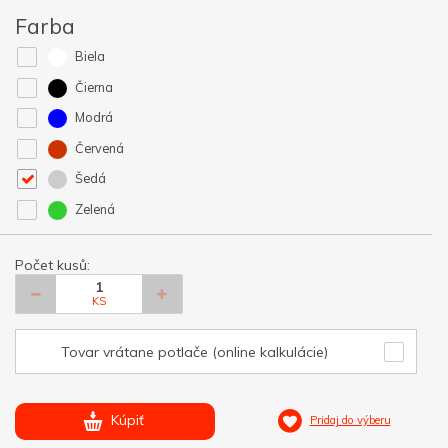
Farba
Biela
Čierna
Modrá
Červená
Šedá
Zelená
Počet kusů:
KS
Tovar vrátane potlače (online kalkulácie)
Kúpiť
Pridaj do výberu