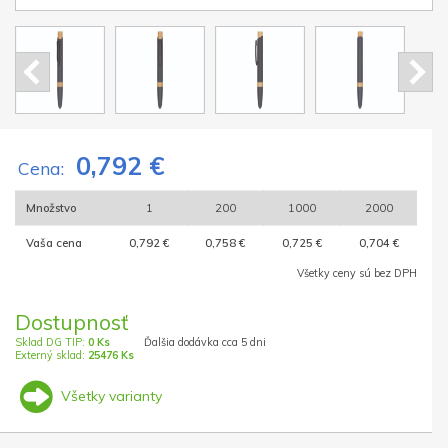
0,792 €
Cena:
Množstvo
1
200
1000
2000
Vaša cena
0,792 €
0,758 €
0,725 €
0,704 €
Všetky ceny sú bez DPH
Dostupnosť
Sklad DG TIP:
0 Ks
Ďalšia dodávka cca 5 dni
Externý sklad:
25476 Ks
Všetky varianty