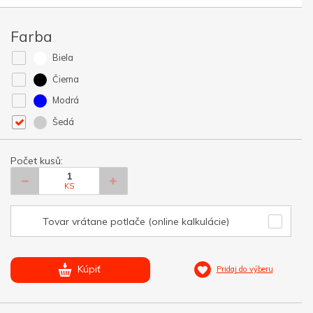
Farba
Biela
Čierna
Modrá
Šedá
Počet kusů:
KS
Tovar vrátane potlače (online kalkulácie)
Kúpiť
Pridaj do výberu