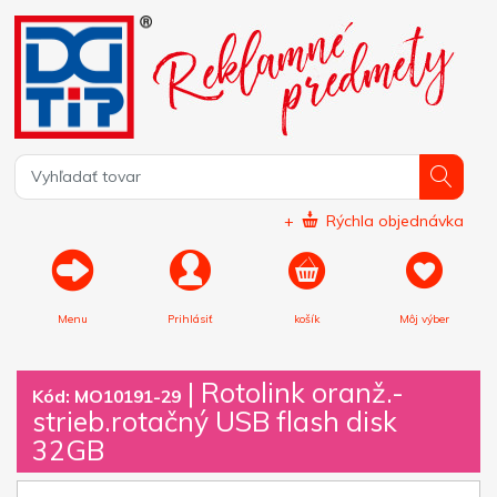
+
Rýchla objednávka
Menu
Prihlásiť
košík
Môj výber
|
Rotolink oranž.-
Kód: MO10191-29
strieb.rotačný USB flash disk
32GB