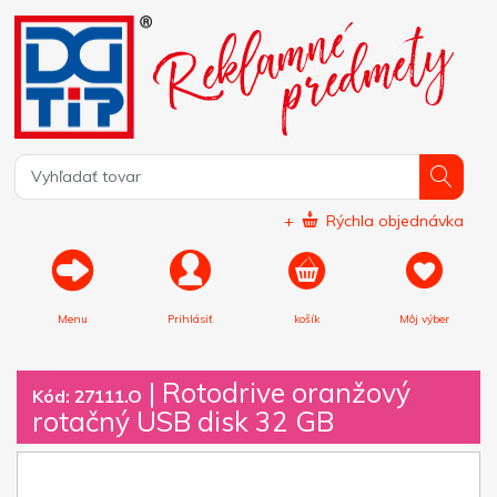
+
Rýchla objednávka
Menu
Prihlásiť
košík
Môj výber
|
Rotodrive oranžový
Kód: 27111.O
rotačný USB disk 32 GB