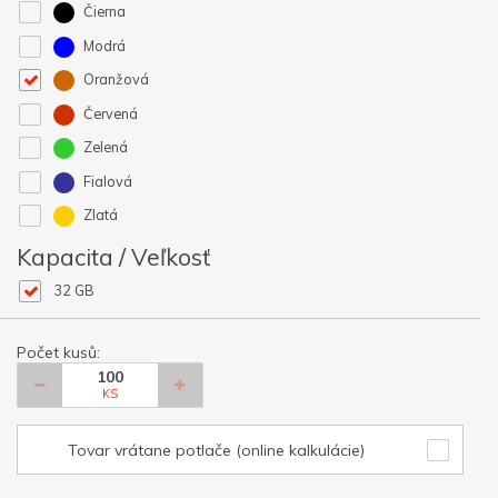
Čierna
Modrá
Oranžová
Červená
Zelená
Fialová
Zlatá
Kapacita / Veľkosť
32 GB
Počet kusů:
KS
Tovar vrátane potlače (online kalkulácie)