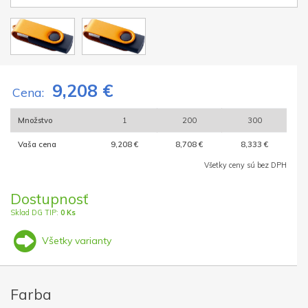
9,208 €
Cena:
Množstvo
1
200
300
Vaša cena
9,208 €
8,708 €
8,333 €
Všetky ceny sú bez DPH
Dostupnosť
Sklad DG TIP:
0 Ks
Všetky varianty
Farba