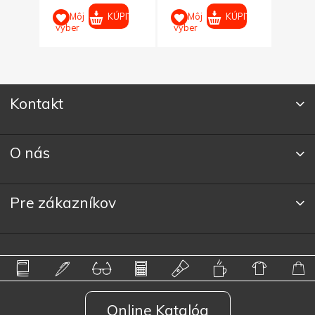
PIŤ
KÚPIŤ
KÚPIŤ
Môj
Môj
M
výber
výber
výber
Kontakt
O nás
Pre zákazníkov
Online Katalóg