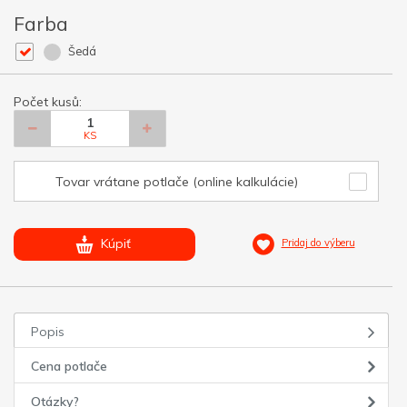
Farba
Šedá
Počet kusů:
KS
Tovar vrátane potlače (online kalkulácie)
Kúpiť
Pridaj do výberu
Popis
Cena potlače
Otázky?