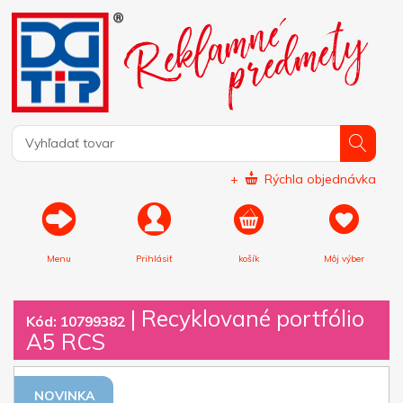
+
Rýchla objednávka
Menu
Prihlásiť
košík
Môj výber
|
Recyklované portfólio
Kód: 10799382
A5 RCS
NOVINKA