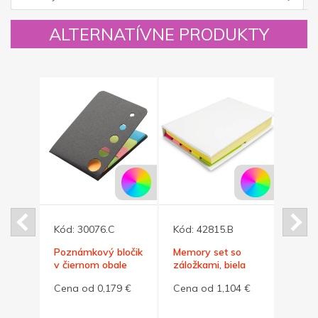
ALTERNATÍVNE PRODUKTY
Kód:
30076.C
Kód:
42815.B
Kód:
Poznámkový bločik
Memory set so
Lepia
3
v čiernom obale
záložkami, biela
farie
dná
príro
4 €
Cena od 0,179 €
Cena od 1,104 €
Cena
obale