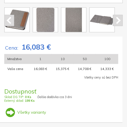
16,083 €
Cena:
Množstvo
1
10
50
100
Vaša cena
16,083 €
15,375 €
14,708 €
14,333 €
Všetky ceny sú bez DPH
Dostupnosť
Sklad DG TIP:
0 Ks
Ďalšia dodávka cca 3 dni
Externý sklad:
199 Ks
Všetky varianty