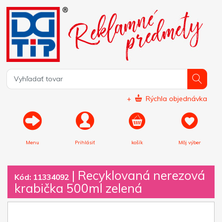
+
Rýchla objednávka
Menu
Prihlásiť
košík
Môj výber
|
Recyklovaná nerezová
Kód: 11334092
krabička 500ml zelená