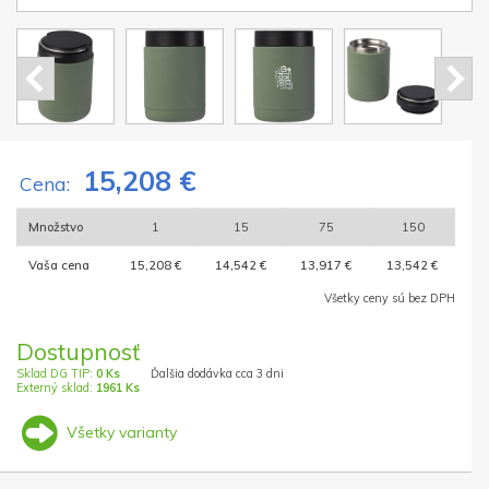
15,208 €
Cena:
Množstvo
1
15
75
150
Vaša cena
15,208 €
14,542 €
13,917 €
13,542 €
Všetky ceny sú bez DPH
Dostupnosť
Sklad DG TIP:
0 Ks
Ďalšia dodávka cca 3 dni
Externý sklad:
1961 Ks
Všetky varianty