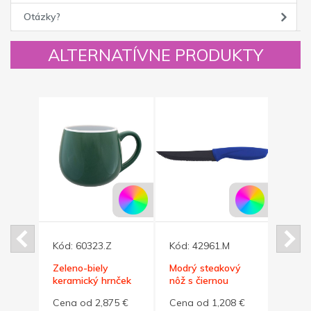
Otázky?
ALTERNATÍVNE PRODUKTY
Kód:
60323.Z
Kód:
42961.M
Kód:
Zeleno-biely
Modrý steakový
Červ
ček
keramický hrnček
nôž s čiernou
nôž s
BUCLÁK
čepeľou
čepeľ
5 €
Cena od 2,875 €
Cena od 1,208 €
Cena