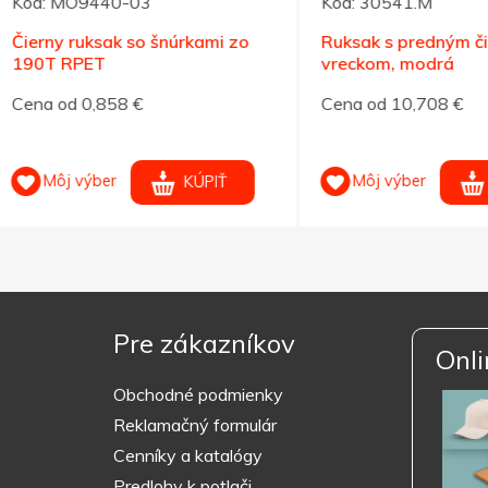
MO9440-03
Kód:
30541.M
y ruksak so šnúrkami zo
Ruksak s predným čiernym
 RPET
vreckom, modrá
od 0,858 €
Cena od 10,708 €
ôj výber
Môj výber
KÚPIŤ
KÚPIŤ
Pre zákazníkov
Onli
Obchodné podmienky
Reklamačný formulár
Cenníky a katalógy
Predlohy k potlači