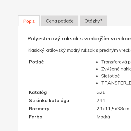
Cena potlače
Otázky?
Popis
Polyesterový ruksak s vonkajším vrecko
Klasický kráľovský modrý ruksak s predným vrecko
Potlač
Transferová p
Zvýšené nákla
Sieťotlač
TRANSFER_D
Katalóg
G26
Stránka katalógu
244
Rozmery
29x11,5x38cm
Farba
Modrá