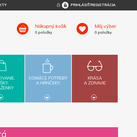
KTY
PRIHLÁSIŤ/REGISTRÁCIA
Nákupný košík
Môj výber
0
položky
0
položky
OVANIE,
DOMÁCE POTREBY
KRÁSA
ŠKY,
A HRNČEKY
A ZDRAVIE
AŽENKY
rá