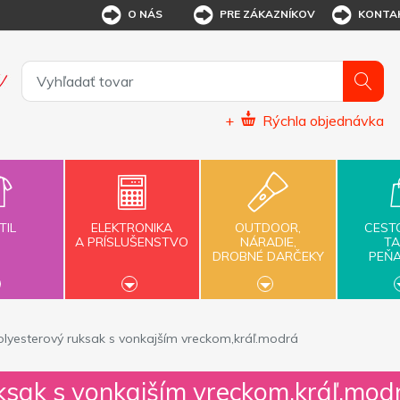
O NÁS
PRE ZÁKAZNÍKOV
KONTA
+
Rýchla objednávka
TIL
ELEKTRONIKA
OUTDOOR,
CEST
A PRÍSLUŠENSTVO
NÁRADIE,
TA
DROBNÉ DARČEKY
PEŇ
olyesterový ruksak s vonkajším vreckom,kráľ.modrá
ksak s vonkajším vreckom,kráľ.mod