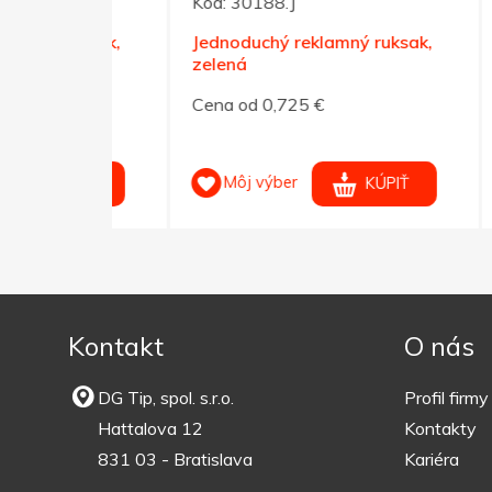
Kód:
30188.J
Kód:
 ruksak,
Jednoduchý reklamný ruksak,
Čiern
zelená
190T
Cena od 0,725 €
Cena 
Môj výber
M
KÚPIŤ
KÚPIŤ
Kontakt
O nás
DG Tip, spol. s.r.o.
Profil firmy
Hattalova 12
Kontakty
831 03 - Bratislava
Kariéra