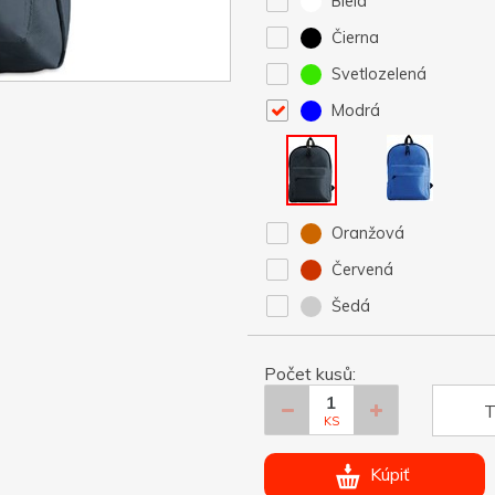
Biela
Čierna
Svetlozelená
Modrá
Oranžová
Červená
Šedá
Počet kusů:
T
KS
Kúpiť