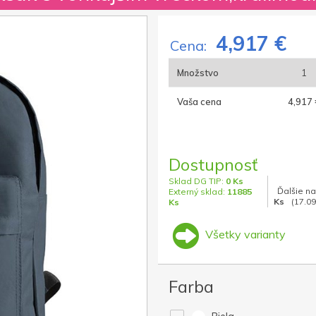
4,917 €
Cena:
Množstvo
1
Vaša cena
4,917 
Dostupnosť
Sklad DG TIP:
0 Ks
Ďalšie na
Externý sklad:
11885
Ks
(17.09
Ks
Všetky varianty
Farba