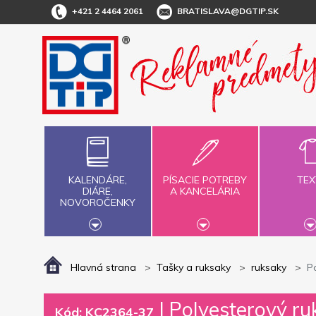
+421 2 4464 2061
BRATISLAVA@DGTIP.SK
KALENDÁRE,
PÍSACIE POTREBY
TEX
DIÁRE,
A KANCELÁRIA
NOVOROČENKY
Hlavná strana
Tašky a ruksaky
ruksaky
P
|
Polyesterový ru
Kód: KC2364-37