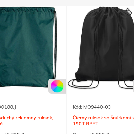
30188.J
Kód:
MO9440-03
duchý reklamný ruksak,
Čierny ruksak so šnúrkami 
ná
190T RPET