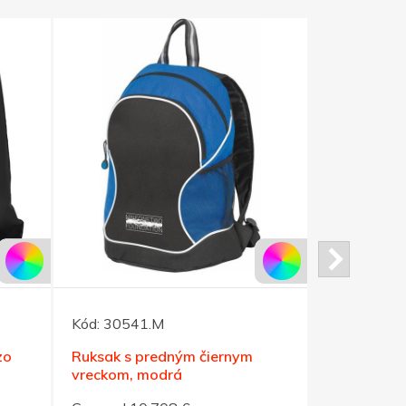
Kód:
30541.M
Kód:
30542
zo
Ruksak s predným čiernym
Ruksak s p
vreckom, modrá
vreckom, č