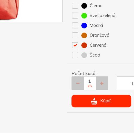
Čierna
Svetlozelená
Modrá
Oranžová
Červená
Šedá
Počet kusů:
T
KS
Kúpiť