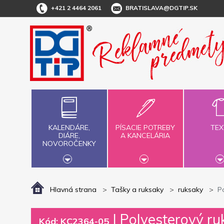
+421 2 4464 2061
BRATISLAVA@DGTIP.SK
KALENDÁRE,
PÍSACIE POTREBY
TEX
DIÁRE,
A KANCELÁRIA
NOVOROČENKY
Hlavná strana
Tašky a ruksaky
ruksaky
P
|
Polyesterový ru
Kód: KC2364-05