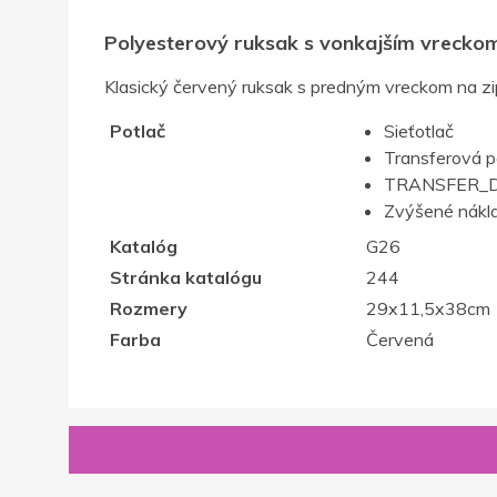
Polyesterový ruksak s vonkajším vrecko
Klasický červený ruksak s predným vreckom na zip
Potlač
Sieťotlač
Transferová p
TRANSFER_D
Zvýšené nákla
Katalóg
G26
Stránka katalógu
244
Rozmery
29x11,5x38cm
Farba
Červená