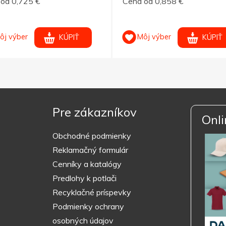
od 0,725 €
Cena od 0,858 €
ôj výber
Môj výber
KÚPIŤ
KÚPIŤ
Pre zákazníkov
Onli
Obchodné podmienky
Reklamačný formulár
Cenníky a katalógy
Predlohy k potlači
Recyklačné príspevky
Podmienky ochrany
osobných údajov