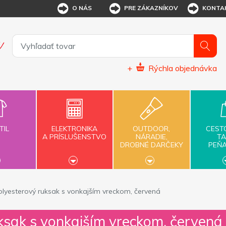
O NÁS
PRE ZÁKAZNÍKOV
KONTA
+
Rýchla objednávka
TIL
ELEKTRONIKA
OUTDOOR,
CEST
A PRÍSLUŠENSTVO
NÁRADIE,
TA
DROBNÉ DARČEKY
PEŇ
olyesterový ruksak s vonkajším vreckom, červená
ksak s vonkajším vreckom, červená