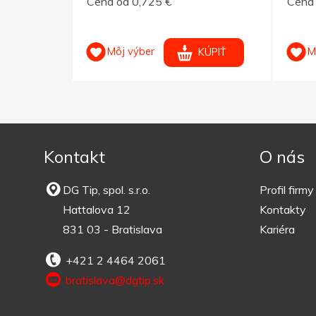
Cena od 0,725 €
Cena 
Môj výber
M
KÚPIŤ
KÚPIŤ
Kontakt
O nás
DG Tip, spol. s.r.o.
Profil firmy
Hattalova 12
Kontakty
831 03 - Bratislava
Kariéra
+421 2 4464 2061
bratislava@dgtip.sk