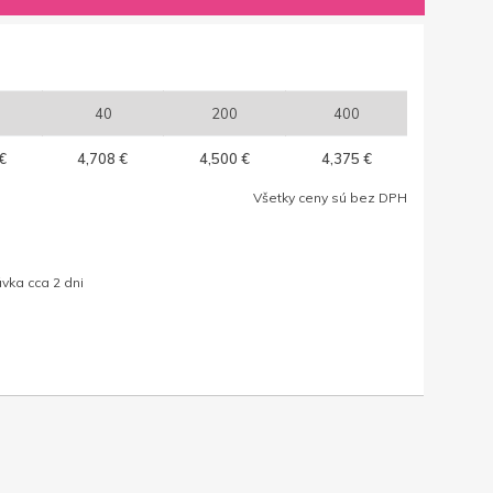
40
200
400
€
4,708 €
4,500 €
4,375 €
Všetky ceny sú bez DPH
vka cca 2 dni