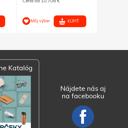
Cena od 10,708 €
Cena od 10
Môj výber
Môj výb
KÚPIŤ
ne Katalóg
Nájdete nás aj
na facebooku