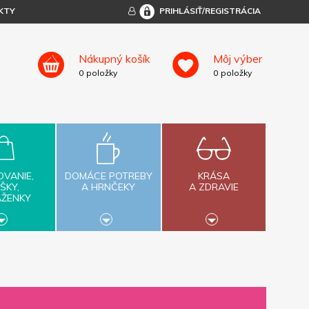
KTY
PRIHLÁSIŤ/REGISTRÁCIA
Nákupný košík
Môj výber
0
položky
0
položky
OVANIE,
DOMÁCE POTREBY
KRÁSA
ŠKY,
A HRNČEKY
A ZDRAVIE
AŽENKY