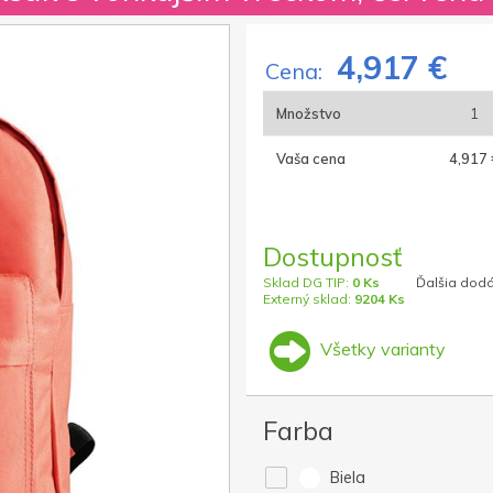
4,917 €
Cena:
Množstvo
1
Vaša cena
4,917 
Dostupnosť
Sklad DG TIP:
0 Ks
Ďalšia dodá
Externý sklad:
9204 Ks
Všetky varianty
Farba
Biela