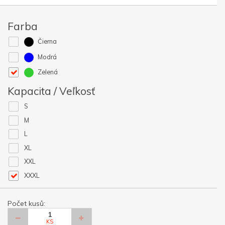
Farba
Čierna
Modrá
Zelená
Kapacita / Veľkosť
S
M
L
XL
XXL
XXXL
Počet kusů:
KS