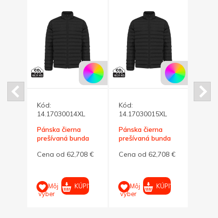
romo
Kód:
Kód:
Kód:
14.17030014XL
14.17030015XL
Pánsk
67 €
Pánska čierna
Pánska čierna
preší
prešívaná bunda
prešívaná bunda
Maiko
Cena
Maiko 4XL
Maiko 5XL
PIŤ
Cena od 62,708 €
Cena od 62,708 €
M
výber
KÚPIŤ
KÚPIŤ
Môj
Môj
výber
výber