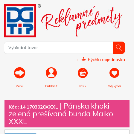
+
Rýchla objednávka
Menu
Prihlásiť
košík
Môj výber
|
Pánska khaki
Kód: 14.1703020XXXL
zelená prešívaná bunda Maiko
XXXL