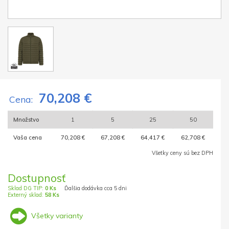
70,208 €
Cena:
Množstvo
1
5
25
50
Vaša cena
70,208 €
67,208 €
64,417 €
62,708 €
Všetky ceny sú bez DPH
Dostupnosť
Sklad DG TIP:
0 Ks
Ďalšia dodávka cca 5 dni
Externý sklad:
58 Ks
Všetky varianty