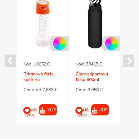
Kód:
10052.O
Kód:
38415.C
Kód:
Tritánová fľaša,
Čierna športová
Šedá 
ml,
košík na
fľaša 800ml
fľaša 
ovocie,oranžové
bezdr
4 €
Cena od 7,833 €
Cena 3,958 €
Cena
viečko
500 
PIŤ
KÚPIŤ
KÚPIŤ
Môj
Môj
M
výber
výber
výber