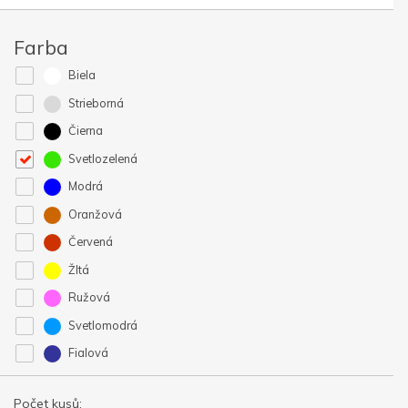
Farba
Biela
Strieborná
Čierna
Svetlozelená
Modrá
Oranžová
Červená
Žltá
Ružová
Svetlomodrá
Fialová
Počet kusů: