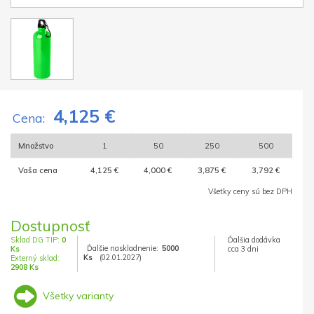
4,125 €
Cena:
Množstvo
1
50
250
500
Vaša cena
4,125 €
4,000 €
3,875 €
3,792 €
Všetky ceny sú bez DPH
Dostupnosť
Sklad DG TIP:
0
Ďalšia dodávka
Ďalšie naskladnenie:
5000
Ks
cca 3 dni
Ks
(02.01.2027)
Externý sklad:
2908 Ks
Všetky varianty