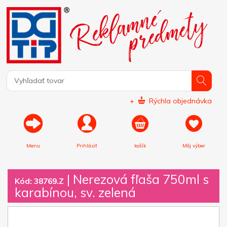
+
Rýchla objednávka
Menu
Prihlásiť
košík
Môj výber
|
Nerezová fľaša 750ml s
Kód: 38769.Z
karabínou, sv. zelená