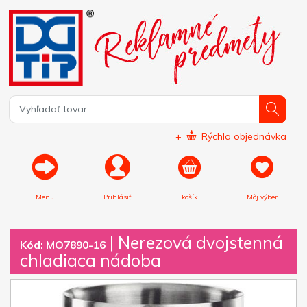
+
Rýchla objednávka
Menu
Prihlásiť
košík
Môj výber
|
Nerezová dvojstenná
Kód: MO7890-16
chladiaca nádoba