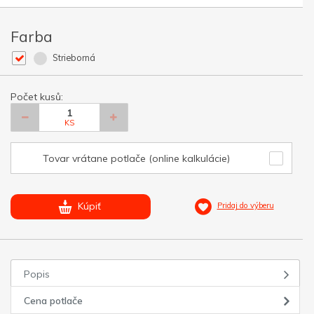
Farba
Strieborná
Počet kusů:
KS
Tovar vrátane potlače (online kalkulácie)
Kúpiť
Pridaj do výberu
Popis
Cena potlače