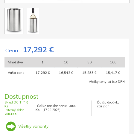
17,292 €
Cena:
Množstvo
1
10
50
100
Vaša cena
17,292 €
16,542 €
15,833 €
15,417 €
Všetky ceny sú bez DPH
Dostupnosť
Sklad DG TIP:
0
Ďalšia dodávka
Ďalšie naskladnenie:
3000
Ks
cca 2 dni
Ks
(17.09.2026)
Externý sklad:
7003 Ks
Všetky varianty