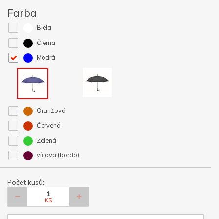
Farba
Biela
Čierna
Modrá
Oranžová
Červená
Zelená
vínová (bordó)
Počet kusů:
KS