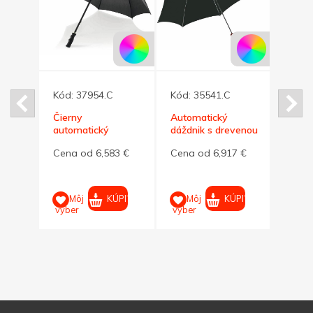
Kód:
37954.C
Kód:
35541.C
Čierny
Automatický
Kód:
nikAndré
automatický
dáždnik s drevenou
dáždnik s
rukoväťou, čierna
Auto
2 €
Cena od 6,583 €
Cena od 6,917 €
tvarovaným
dáždn
držadlom
Cena
PIŤ
KÚPIŤ
KÚPIŤ
Môj
Môj
výber
výber
M
výber