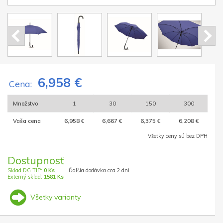
6,958 €
Cena:
Množstvo
1
30
150
300
Vaša cena
6,958 €
6,667 €
6,375 €
6,208 €
Všetky ceny sú bez DPH
Dostupnosť
Sklad DG TIP:
0 Ks
Ďalšia dodávka cca 2 dni
Externý sklad:
1581 Ks
Všetky varianty