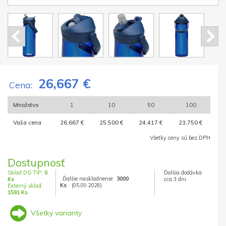
26,667 €
Cena:
Množstvo
1
10
50
100
Vaša cena
26,667 €
25,500 €
24,417 €
23,750 €
Všetky ceny sú bez DPH
Dostupnosť
Sklad DG TIP:
0
Ďalšia dodávka
Ďalšie naskladnenie:
3000
Ks
cca 3 dni
Ks
(05.09.2026)
Externý sklad:
1591 Ks
Všetky varianty