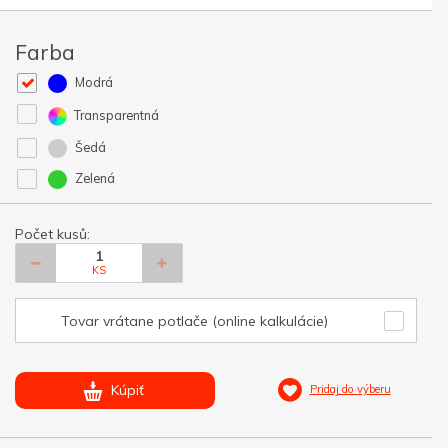
Farba
Modrá
Transparentná
Šedá
Zelená
Počet kusů:
KS
Tovar vrátane potlače (online kalkulácie)
Kúpiť
Pridaj do výberu