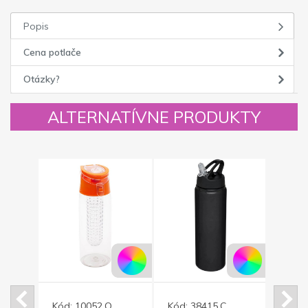
Popis
Cena potlače
Otázky?
ALTERNATÍVNE PRODUKTY
Kód:
10052.O
Kód:
38415.C
Kód: