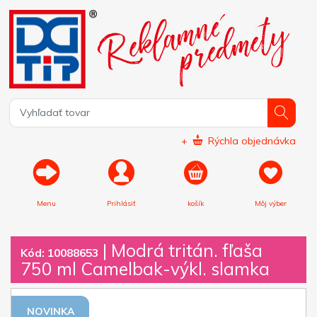
+
Rýchla objednávka
Menu
Prihlásiť
košík
Môj výber
|
Modrá tritán. fľaša
Kód: 10088653
750 ml Camelbak-výkl. slamka
NOVINKA