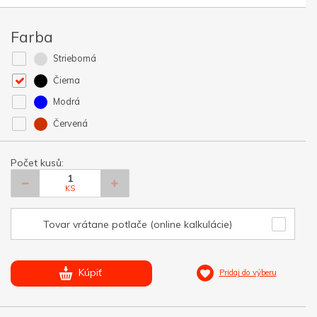
Farba
Strieborná
Čierna
Modrá
Červená
Počet kusů:
KS
Tovar vrátane potlače (online kalkulácie)
Kúpiť
Pridaj do výberu