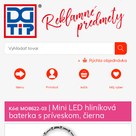
+
Rýchla objednávka
Menu
Prihlásiť
košík
Môj výber
|
Mini LED hliníková
Kód: MO8622-03
baterka s príveskom, čierna