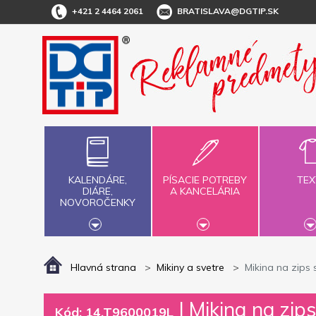
+421 2 4464 2061
BRATISLAVA@DGTIP.SK
KALENDÁRE,
PÍSACIE POTREBY
TEX
DIÁRE,
A KANCELÁRIA
NOVOROČENKY
Hlavná strana
Mikiny a svetre
Mikina na zips 
|
Mikina na zip
Kód: 14.T9600019L