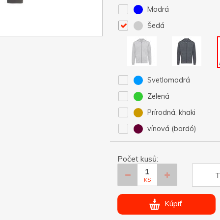
Modrá
Šedá
Svetlomodrá
Zelená
Prírodná, khaki
vínová (bordó)
Počet kusů:
T
KS
Kúpiť