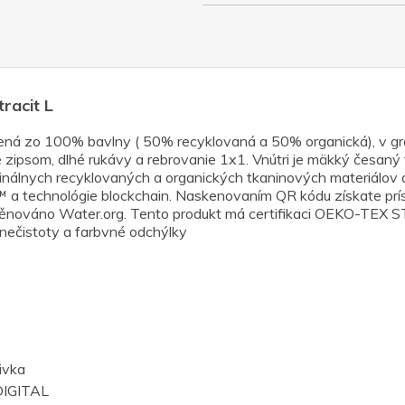
racit L
ená zo 100% bavlny ( 50% recyklovaná a 50% organická), v g
 zipsom, dlhé rukávy a rebrovanie 1x1. Vnútri je mäkký česaný 
ginálnych recyklovaných a organických tkaninových materiálov 
 a technológie blockchain. Naskenovaním QR kódu získate prí
 věnováno Water.org. Tento produkt má certifikaci OEKO-T
 nečistoty a farbvné odchýlky
ivka
IGITAL