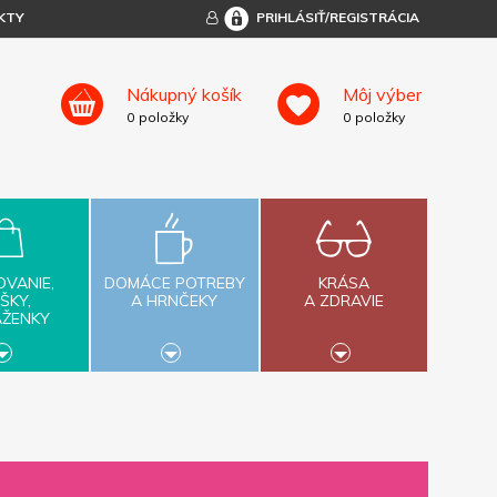
KTY
PRIHLÁSIŤ/REGISTRÁCIA
Nákupný košík
Môj výber
0
položky
0
položky
OVANIE,
DOMÁCE POTREBY
KRÁSA
ŠKY,
A HRNČEKY
A ZDRAVIE
AŽENKY