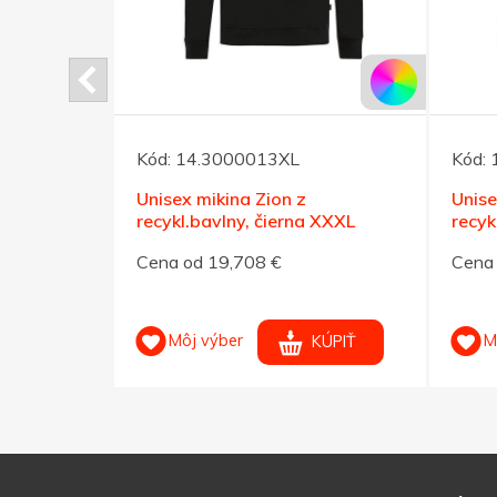
Kód:
14.3000013XL
Kód:
C J&N 280
Unisex mikina Zion z
Unise
recykl.bavlny, čierna XXXL
recyk
Cena od 19,708 €
Cena 
Môj výber
M
KÚPIŤ
KÚPIŤ