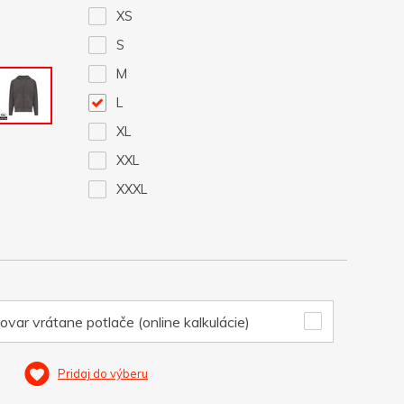
XS
S
M
L
XL
XXL
XXXL
ovar vrátane potlače (online kalkulácie)
Pridaj do výberu