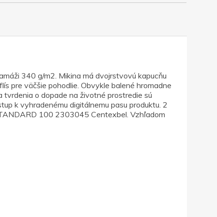
ramáži 340 g/m2. Mikina má dvojrstvovú kapucňu
flís pre väčšie pohodlie. Obvykle balené hromadne
a tvrdenia o dopade na životné prostredie sú
stup k vyhradenému digitálnemu pasu produktu. 2
EX STANDARD 100 2303045 Centexbel. Vzhľadom