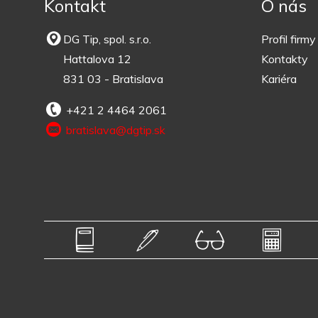
Kontakt
O nás
DG Tip, spol. s.r.o.
Profil firmy
Hattalova 12
Kontakty
831 03 - Bratislava
Kariéra
+421 2 4464 2061
bratislava@dgtip.sk