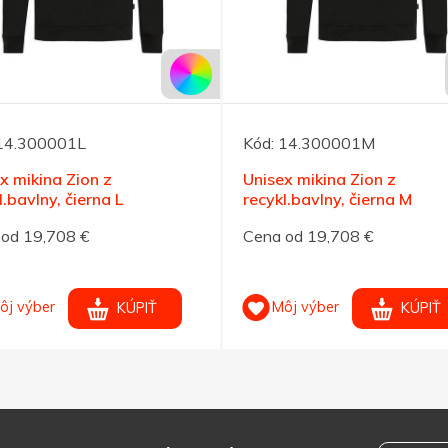
14.300001L
Kód:
14.300001M
x mikina Zion z
Unisex mikina Zion z
l.bavlny, čierna L
recykl.bavlny, čierna M
od 19,708 €
Cena od 19,708 €
ôj výber
Môj výber
KÚPIŤ
KÚPIŤ