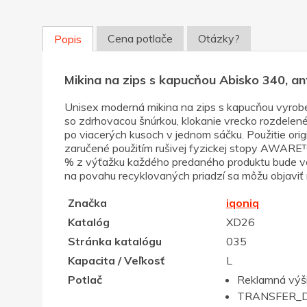
Cena potlače
Otázky?
Popis
Mikina na zips s kapucňou Abisko 340, ant
Unisex moderná mikina na zips s kapucňou vyrob
so zdrhovacou šnúrkou, klokanie vrecko rozdelené
po viacerých kusoch v jednom sáčku. Použitie ori
zaručené použitím rušivej fyzickej stopy AWARE™
% z výťažku každého predaného produktu bude
na povahu recyklovaných priadzí sa môžu objaviť
Značka
iqoniq
Katalóg
XD26
Stránka katalógu
035
Kapacita / Veľkosť
L
Potlač
Reklamná výš
TRANSFER_D