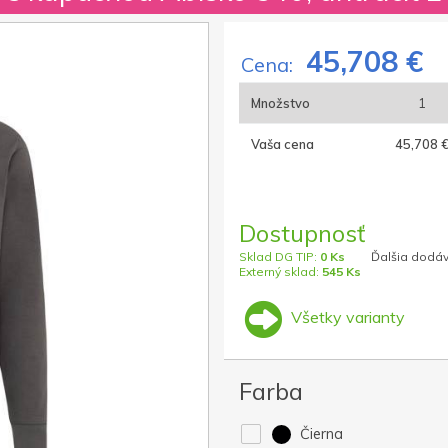
45,708 €
Cena:
Množstvo
1
Vaša cena
45,708 
Dostupnosť
Sklad DG TIP:
0 Ks
Ďalšia dodáv
Externý sklad:
545 Ks
Všetky varianty
Farba
Čierna