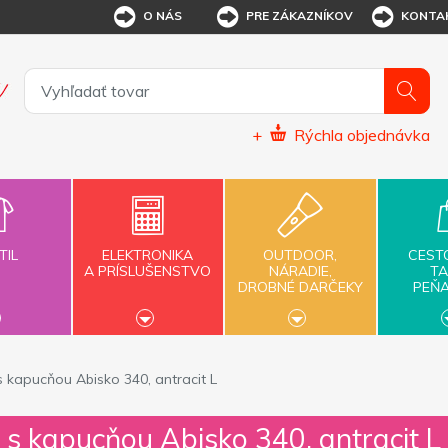
O NÁS
PRE ZÁKAZNÍKOV
KONTA
+
Rýchla objednávka
TIL
ELEKTRONIKA
OUTDOOR,
CEST
A PRÍSLUŠENSTVO
NÁRADIE,
TA
DROBNÉ DARČEKY
PEŇ
s kapucňou Abisko 340, antracit L
s s kapucňou Abisko 340, antracit L