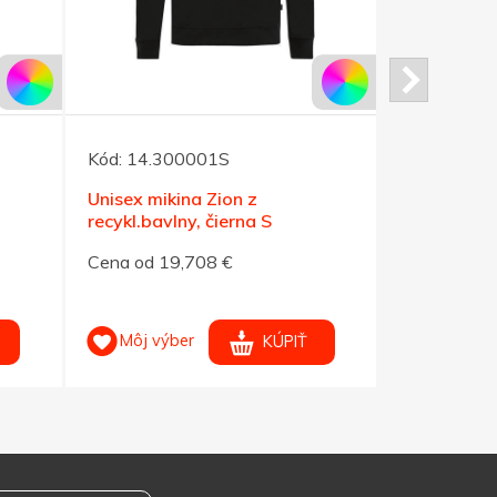
Kód:
14.300001S
Kód:
14.30
Unisex mikina Zion z
Unisex miki
recykl.bavlny, čierna S
recykl.bavl
Cena od 19,708 €
Cena od 19
Môj výber
Môj výb
KÚPIŤ