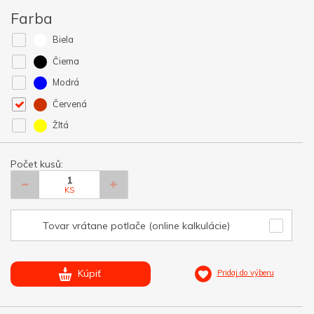
Farba
Biela
Čierna
Modrá
Červená
Žltá
Počet kusů:
KS
Tovar vrátane potlače (online kalkulácie)
Kúpiť
Pridaj do výberu