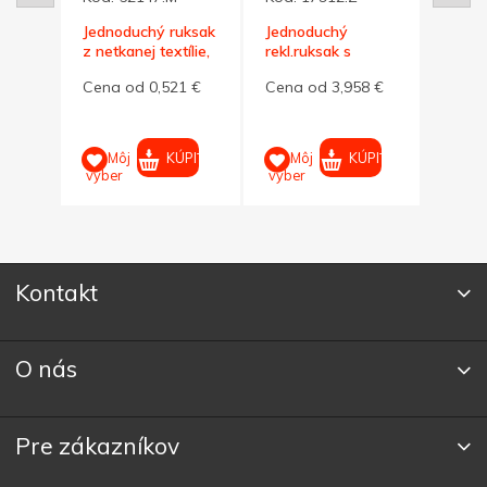
nený
Jednoduchý ruksak
Jednoduchý
Jedn
z netkanej textílie,
rekl.ruksak s
rekla
tyrkysová
predným
námo
7 €
Cena od 0,521 €
Cena od 3,958 €
Cena
vreckom,tm.zelený
PIŤ
KÚPIŤ
KÚPIŤ
Môj
Môj
M
výber
výber
výber
Kontakt
O nás
Pre zákazníkov