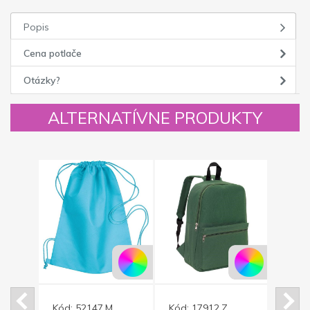
Popis
Cena potlače
Otázky?
ALTERNATÍVNE PRODUKTY
Kód:
52147.M
Kód:
17912.Z
Kód: