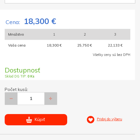
18,300 €
Cena:
Množstvo
1
2
3
Vaša cena
18,300 €
25,750 €
22,133 €
Všetky ceny sú bez DPH
Dostupnosť
Sklad DG TIP:
0 Ks
Počet kusů:
Kúpiť
Pridaj do výberu