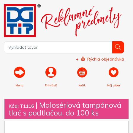
+
Rýchla objednávka
Menu
Prihlásiť
košík
Môj výber
|
Malosériová tampónová
Kód: T1116
tlač s podtlačou, do 100 ks