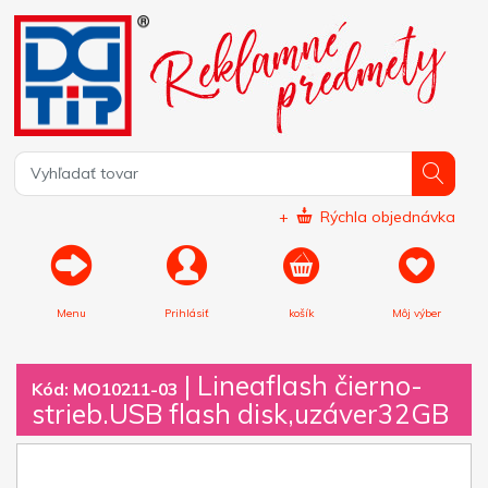
+
Rýchla objednávka
Menu
Prihlásiť
košík
Môj výber
|
Lineaflash čierno-
Kód: MO10211-03
strieb.USB flash disk,uzáver32GB