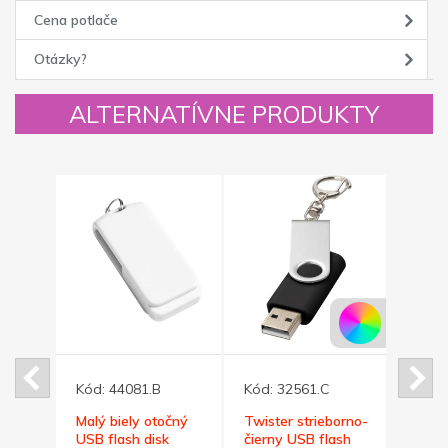
Cena potlače
Otázky?
ALTERNATÍVNE PRODUKTY
Kód:
44081.B
Kód:
32561.C
Kód:
očný
Malý biely otočný
Twister strieborno-
Malý
k
USB flash disk
čierny USB flash
flash 