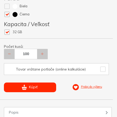
Biela
Čierna
Kapacita / Veľkosť
32 GB
Počet kusů:
Tovar vrátane potlače (online kalkulácie)
Kúpiť
Pridaj do výberu
Popis