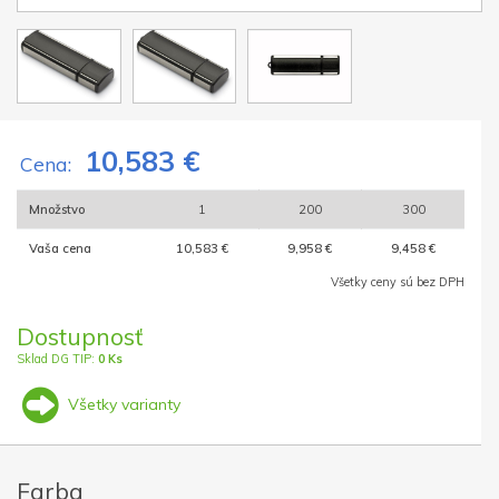
10,583 €
Cena:
Množstvo
1
200
300
Vaša cena
10,583 €
9,958 €
9,458 €
Všetky ceny sú bez DPH
Dostupnosť
Sklad DG TIP:
0 Ks
Všetky varianty
Farba