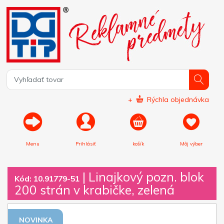
+
Rýchla objednávka
Menu
Prihlásiť
košík
Môj výber
|
Linajkový pozn. blok
Kód: 10.91779-51
200 strán v krabičke, zelená
NOVINKA