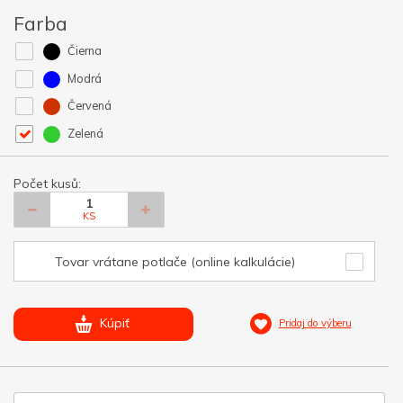
Farba
Čierna
Modrá
Červená
Zelená
Počet kusů:
KS
Tovar vrátane potlače (online kalkulácie)
Kúpiť
Pridaj do výberu