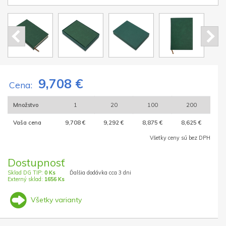
9,708 €
Cena:
Množstvo
1
20
100
200
Vaša cena
9,708 €
9,292 €
8,875 €
8,625 €
Všetky ceny sú bez DPH
Dostupnosť
Sklad DG TIP:
0 Ks
Ďalšia dodávka cca 3 dni
Externý sklad:
1656 Ks
Všetky varianty