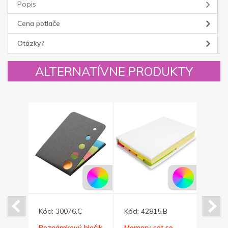
Popis
Cena potlače
Otázky?
ALTERNATÍVNE PRODUKTY
Kód:
30076.C
Kód:
42815.B
Kód:
Poznámkový bločik
Memory set so
Lepia