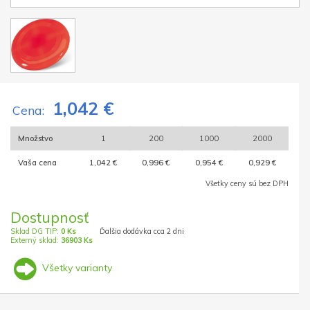
1,042 €
Cena:
Množstvo
1
200
1000
2000
Vaša cena
1,042 €
0,996 €
0,954 €
0,929 €
Všetky ceny sú bez DPH
Dostupnosť
Sklad DG TIP:
0 Ks
Ďalšia dodávka cca 2 dni
Externý sklad:
36903 Ks
Všetky varianty