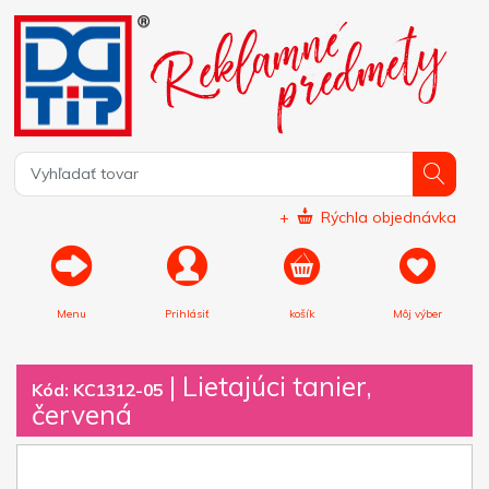
+
Rýchla objednávka
Menu
Prihlásiť
košík
Môj výber
|
Lietajúci tanier,
Kód: KC1312-05
červená