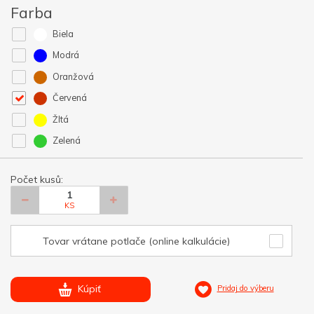
Farba
Biela
Modrá
Oranžová
Červená
Žltá
Zelená
Počet kusů:
KS
Tovar vrátane potlače (online kalkulácie)
Kúpiť
Pridaj do výberu