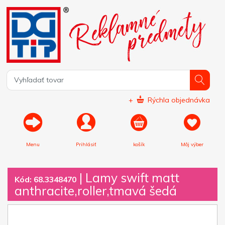
+
Rýchla objednávka
Menu
Prihlásiť
košík
Môj výber
|
Lamy swift matt
Kód: 68.3348470
anthracite,roller,tmavá šedá