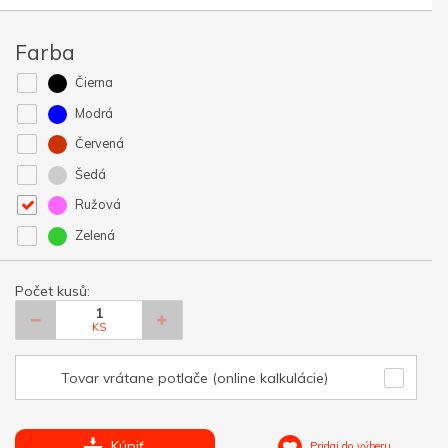
Farba
Čierna
Modrá
Červená
Šedá
Ružová
Zelená
Počet kusů:
KS
Tovar vrátane potlače (online kalkulácie)
Kúpiť
Pridaj do výberu