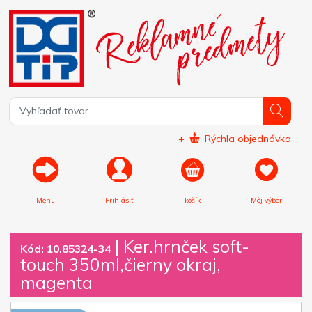
+
Rýchla objednávka
Menu
Prihlásiť
košík
Môj výber
|
Ker.hrnček soft-
Kód: 10.85324-34
touch 350ml,čierny okraj,
magenta