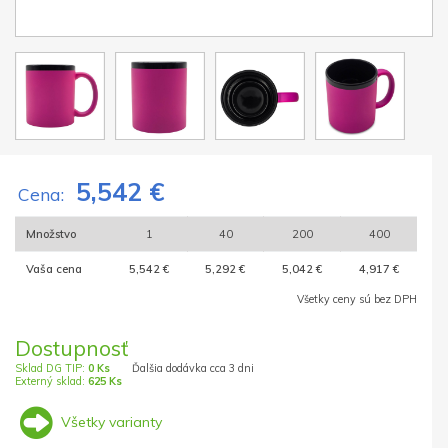
5,542 €
Cena:
Množstvo
1
40
200
400
Vaša cena
5,542 €
5,292 €
5,042 €
4,917 €
Všetky ceny sú bez DPH
Dostupnosť
Sklad DG TIP:
0 Ks
Ďalšia dodávka cca 3 dni
Externý sklad:
625 Ks
Všetky varianty