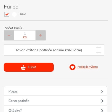
Farba
Biela
Počet kusů:
KS
Tovar vrátane potlače (online kalkulácie)
Kúpiť
Pridaj do výberu
Popis
Cena potlače
Otázky?