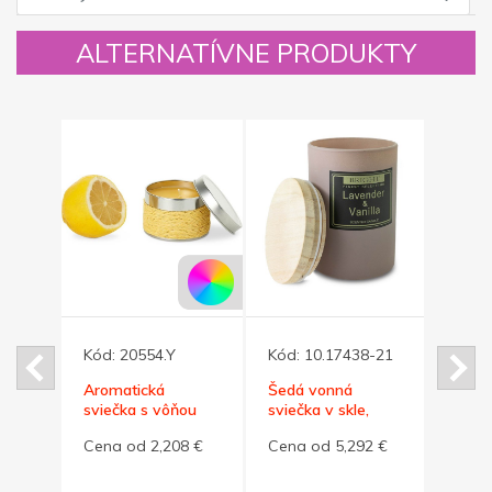
ALTERNATÍVNE PRODUKTY
Kód:
20554.Y
Kód:
10.17438-21
Kód:
Aromatická
Šedá vonná
Vonná
ou
sviečka s vôňou
sviečka v skle,
skle, 
.boxe
citróna v
levanduľa a vanilka
8 €
Cena od 2,208 €
Cena od 5,292 €
Cena
plech.boxe