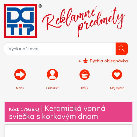
+
Rýchla objednávka
Menu
Prihlásiť
košík
Môj výber
|
Keramická vonná
Kód: 17938.Q
sviečka s korkovým dnom