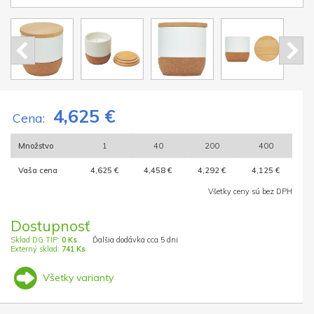
4,625 €
Cena:
Množstvo
1
40
200
400
Vaša cena
4,625 €
4,458 €
4,292 €
4,125 €
Všetky ceny sú bez DPH
Dostupnosť
Sklad DG TIP:
0 Ks
Ďalšia dodávka cca 5 dni
Externý sklad:
741 Ks
Všetky varianty