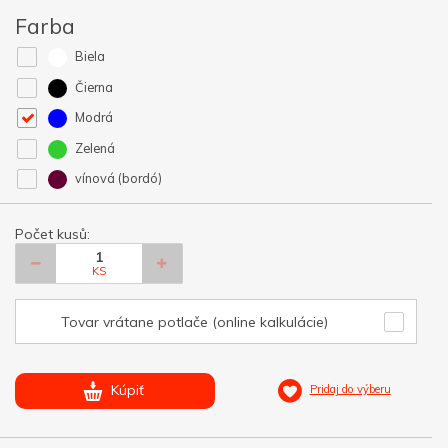
Farba
Biela
Čierna
Modrá
Zelená
vínová (bordó)
Počet kusů:
KS
Tovar vrátane potlače (online kalkulácie)
Kúpiť
Pridaj do výberu