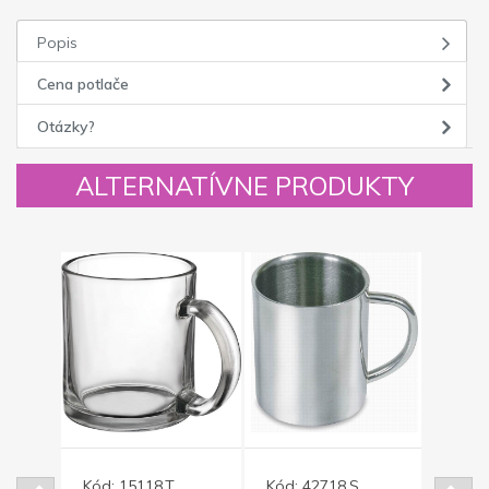
Popis
Cena potlače
Otázky?
ALTERNATÍVNE PRODUKTY
Kód:
15118.T
Kód:
42718.S
Kód: