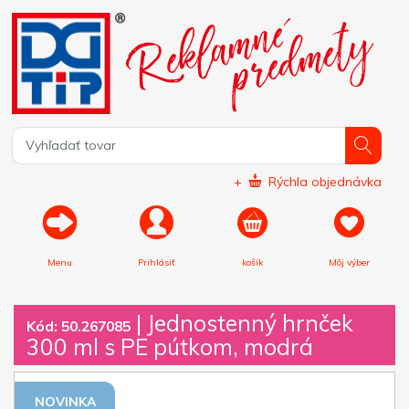
+
Rýchla objednávka
Menu
Prihlásiť
košík
Môj výber
|
Jednostenný hrnček
Kód: 50.267085
300 ml s PE pútkom, modrá
NOVINKA