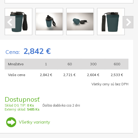
2,842 €
Cena:
Množstvo
1
60
300
600
Vaša cena
2,842 €
2,721 €
2,604 €
2,533 €
Všetky ceny sú bez DPH
Dostupnosť
Sklad DG TIP:
0 Ks
Ďalšia dodávka cca 2 dni
Externý sklad:
5485 Ks
Všetky varianty