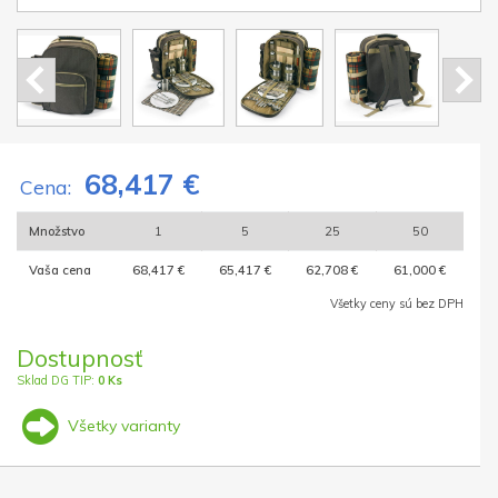
68,417 €
Cena:
Množstvo
1
5
25
50
Vaša cena
68,417 €
65,417 €
62,708 €
61,000 €
Všetky ceny sú bez DPH
Dostupnosť
Sklad DG TIP:
0 Ks
Všetky varianty