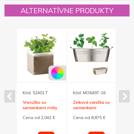
ALTERNATÍVNE PRODUKTY
Kód:
52401.T
Kód:
MO6497-16
Kód:
niková
Vrecúško so
Zinková vanička so
Sada
semienkami mäty
semienkami
pesto
byliniek
parad
42 €
Cena od 2,042 €
Cena od 8,875 €
Cena
dreve