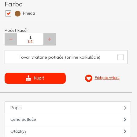
Farba
Hnedá
Počet kusů:
KS
Tovar vrátane potlače (online kalkulácie)
Kúpiť
Pridaj do výberu
Popis
Cena potlače
Otázky?