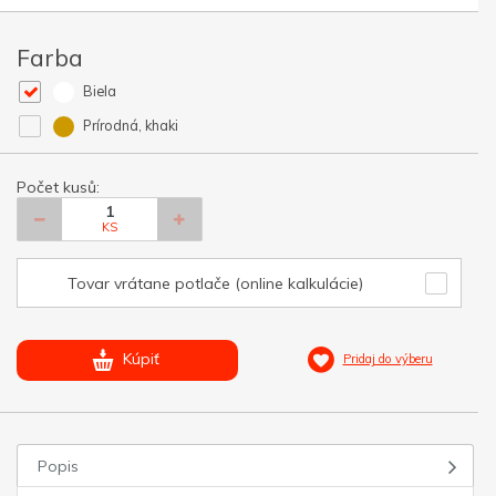
Farba
Biela
Prírodná, khaki
Počet kusů:
KS
Tovar vrátane potlače (online kalkulácie)
Kúpiť
Pridaj do výberu
Popis