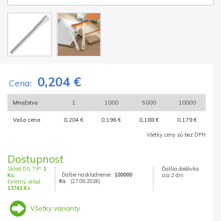
0,204 €
Cena:
Množstvo
1
1000
5000
10000
Vaša cena
0,204 €
0,196 €
0,188 €
0,179 €
Všetky ceny sú bez DPH
Dostupnosť
Sklad DG TIP:
1
Ďalšia dodávka
Ďalšie naskladnenie:
100000
Ks
cca 2 dni
Ks
(27.08.2026)
Externý sklad:
13742 Ks
Všetky varianty