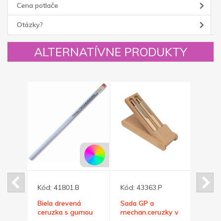
Cena potlače
Otázky?
ALTERNATÍVNE PRODUKTY
Kód:
41801.B
Kód:
43363.P
Kód:
Biela drevená
Sada GP a
Drev
 s
ceruzka s gumou
mechan.ceruzky v
ceru
om
drev.kazete,
troju