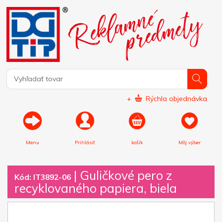
+
Rýchla objednávka
Menu
Prihlásiť
košík
Môj výber
|
Guličkové pero z
Kód: IT3892-06
recyklovaného papiera, biela