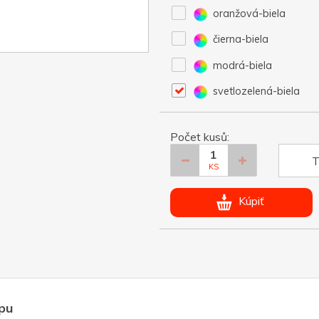
oranžová-biela
čierna-biela
modrá-biela
svetlozelená-biela
Počet kusů:
T
KS
Kúpiť
ipu