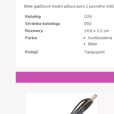
Biele guličkové modro píšuce pero z pevného ABS
Katalóg
G26
Stránka katalógu
092
Rozmery
14,6 x 1,2 cm
Farba
Svetlozelená
Biela
Potlač
Tampoprint