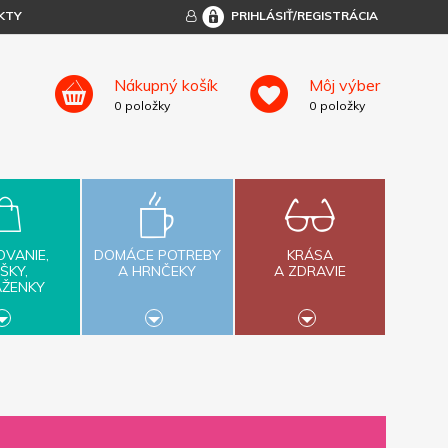
KTY
PRIHLÁSIŤ/REGISTRÁCIA
Nákupný košík
Môj výber
0
položky
0
položky
OVANIE,
DOMÁCE POTREBY
KRÁSA
ŠKY,
A HRNČEKY
A ZDRAVIE
AŽENKY