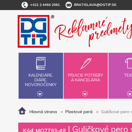
+421 2 4464 2061
BRATISLAVA@DGTIP.SK
KALENDÁRE,
PÍSACIE POTREBY
TEX
DIÁRE,
A KANCELÁRIA
NOVOROČENKY
Hlavná strana
Plastové perá
Guličkové pero 
|
Guličkové pero 
Kód: MO7793-48