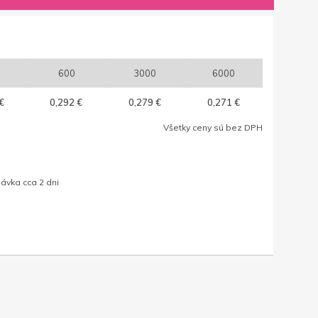
600
3000
6000
€
0,292 €
0,279 €
0,271 €
Všetky ceny sú bez DPH
ávka cca 2 dni