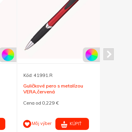
Kód:
41991.R
Kód:
41935
Guličkové pero s metalízou
OKAY,gulič
VERA,červená
pero,modrá
Cena od 0,229 €
Cena od 0,
Môj výber
Môj výb
KÚPIŤ