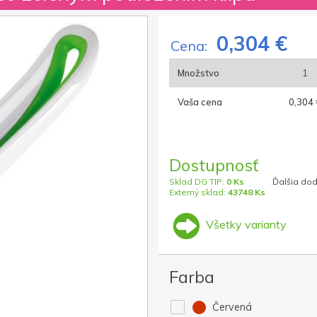
0,304 €
Cena:
Množstvo
1
Vaša cena
0,304 
Dostupnosť
Sklad DG TIP:
0 Ks
Ďalšia dod
Externý sklad:
43748 Ks
Všetky varianty
Farba
Červená