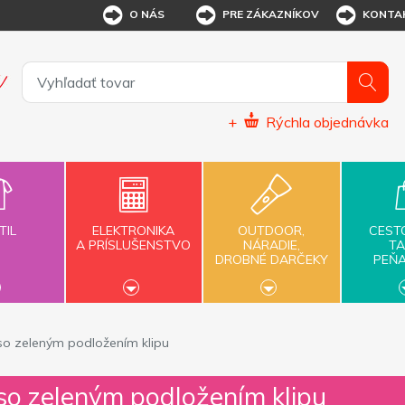
O NÁS
PRE ZÁKAZNÍKOV
KONTA
+
Rýchla objednávka
TIL
ELEKTRONIKA
OUTDOOR,
CEST
A PRÍSLUŠENSTVO
NÁRADIE,
TA
DROBNÉ DARČEKY
PEŇ
so zeleným podložením klipu
so zeleným podložením klipu