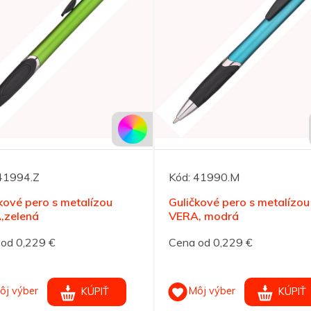
41994.Z
Kód:
41990.M
kové pero s metalízou
Guličkové pero s metalízou
,zelená
VERA, modrá
od 0,229 €
Cena od 0,229 €
ôj výber
Môj výber
KÚPIŤ
KÚPIŤ