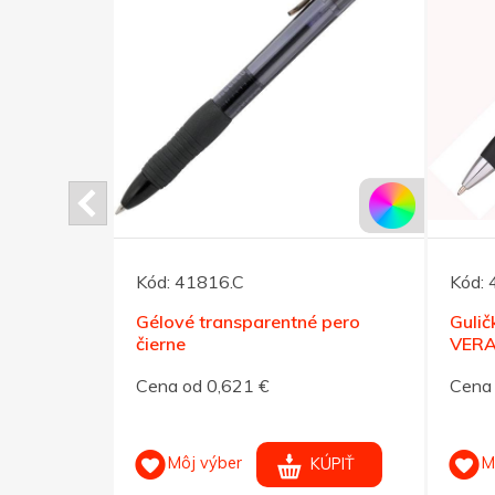
Kód:
41816.C
Kód:
Gélové transparentné pero
Gulič
čierne
VERA
Cena od 0,621 €
Cena 
Môj výber
M
KÚPIŤ
KÚPIŤ