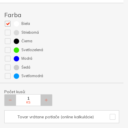
Farba
Biela
Strieborná
Čierna
Svetlozelená
Modrá
Šedá
Svetlomodrá
Počet kusů:
KS
Tovar vrátane potlače (online kalkulácie)