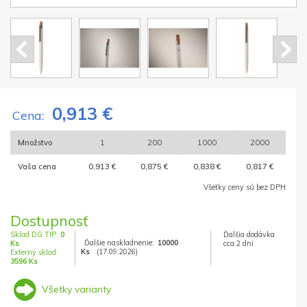
0,913 €
Cena:
Množstvo
1
200
1000
2000
Vaša cena
0,913 €
0,875 €
0,838 €
0,817 €
Všetky ceny sú bez DPH
Dostupnosť
Sklad DG TIP:
0
Ďalšia dodávka
Ďalšie naskladnenie:
10000
Ks
cca 2 dni
Ks
(17.09.2026)
Externý sklad:
3596 Ks
Všetky varianty