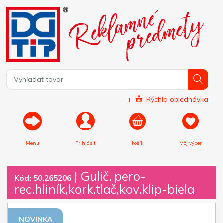
+
Rýchla objednávka
Menu
Prihlásiť
košík
Môj výber
|
Gulič. pero-
Kód: 50.265206
rec.hliník,kork.tlač,kov.klip-biela
NOVINKA