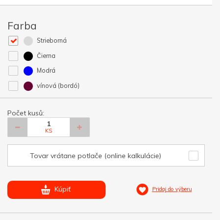
Farba
Strieborná
Čierna
Modrá
vínová (bordó)
Počet kusů:
KS
Tovar vrátane potlače (online kalkulácie)
Kúpiť
Pridaj do výberu