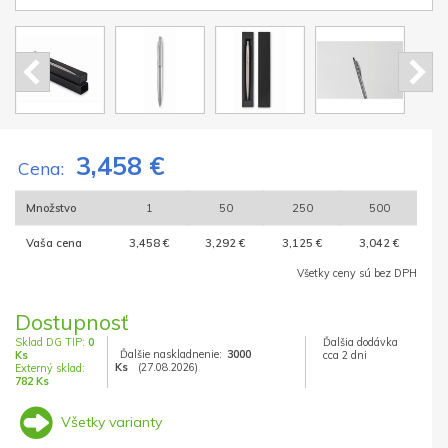
3,458 €
Cena:
Množstvo
1
50
250
500
Vaša cena
3,458 €
3,292 €
3,125 €
3,042 €
Všetky ceny sú bez DPH
Dostupnosť
Sklad DG TIP:
0
Ďalšia dodávka
Ďalšie naskladnenie:
3000
Ks
cca 2 dni
Ks
(27.08.2026)
Externý sklad:
782 Ks
Všetky varianty