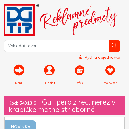
+
Rýchla objednávka
Menu
Prihlásiť
košík
Môj výber
|
Gul. pero z rec. nerez v
Kód: 54313.S
krabičke,matne strieborné
NOVINKA