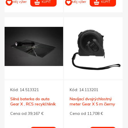
KÚPIŤ
KÚPIŤ
Môj výber
Môj výber
Kód:
14.513321
Kód:
14.113201
Silná baterka do auta
Navíjací dvojrýchlostný
Gear X , RCS recykl.hliník
meter Gear X 5 m čierny
Cena od 39,167 €
Cena od 11,708 €