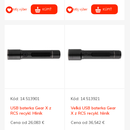
KÚPIŤ
KÚPIŤ
Môj výber
Môj výber
Kód:
14.513901
Kód:
14.513921
USB baterka Gear X z
Veľká USB baterka Gear
RCS recykl. Hliník
X z RCS recykl. hliník
Cena od 26,083 €
Cena od 36,542 €