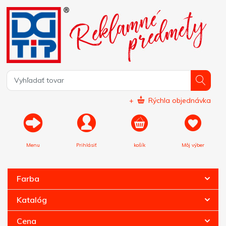
+
Rýchla objednávka
Menu
Prihlásiť
košík
Môj výber
Farba
Katalóg
Cena