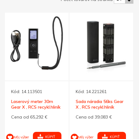
Kód:
14.113501
Kód:
14.221261
Laserový meter 30m
Sada náradia 56ks Gear
Gear X , RCS recykl.hliník
X , RCS recykl.hliník
Cena od 65,292 €
Cena od 39,083 €
KÚPIŤ
KÚPIŤ
Môj výber
Môj výber