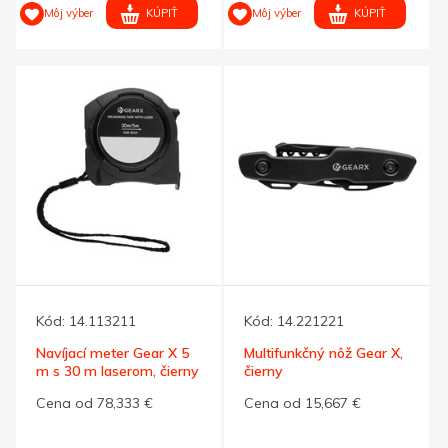
KÚPIŤ
KÚPIŤ
Môj výber
Môj výber
Kód:
14.113211
Kód:
14.221221
Navíjací meter Gear X 5
Multifunkčný nôž Gear X,
m s 30 m laserom, čierny
čierny
Cena od 78,333 €
Cena od 15,667 €