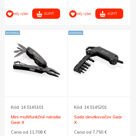
KÚPIŤ
KÚPIŤ
Môj výber
Môj výber
NOVINKA
NOVINKA
Kód:
14.5145101
Kód:
14.5145201
Mini multifunkčné náradie
Sada skrutkovačov Gear
Gear X
X
Cena od 11,708 €
Cena od 7,750 €