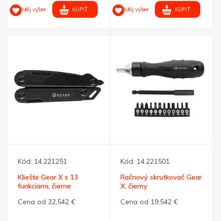
KÚPIŤ
KÚPIŤ
Môj výber
Môj výber
Kód:
14.221251
Kód:
14.221501
Kliešte Gear X s 13
Račnový skrutkovač Gear
funkciami, čierne
X, čierny
Cena od 32,542 €
Cena od 19,542 €