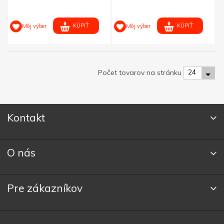
KÚPIŤ
KÚPIŤ
Môj výber
Môj výber
24
Počet tovarov na stránku
Kontakt
O nás
Pre zákazníkov