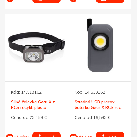
Kód:
14.513102
Kód:
14.513162
Silná čelovka Gear X z
Stredná USB pracov.
RCS recykl. plastu
baterka Gear X,RCS rec.
plast
Cena od 23,458 €
Cena od 19,583 €
KÚPIŤ
KÚPIŤ
Môj výber
Môj výber