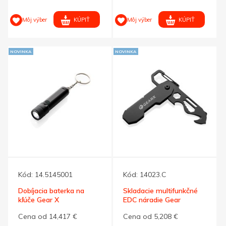
KÚPIŤ
KÚPIŤ
Môj výber
Môj výber
NOVINKA
NOVINKA
Kód:
14.5145001
Kód:
14023.C
Dobíjacia baterka na
Skladacie multifunkčné
kľúče Gear X
EDC náradie Gear
X,karabína
Cena od 14,417 €
Cena od 5,208 €