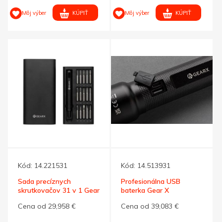
KÚPIŤ
KÚPIŤ
Môj výber
Môj výber
Kód:
14.221531
Kód:
14.513931
Sada precíznych
Profesionálna USB
skrutkovačov 31 v 1 Gear
baterka Gear X
X
,recykl.hliník
Cena od 29,958 €
Cena od 39,083 €