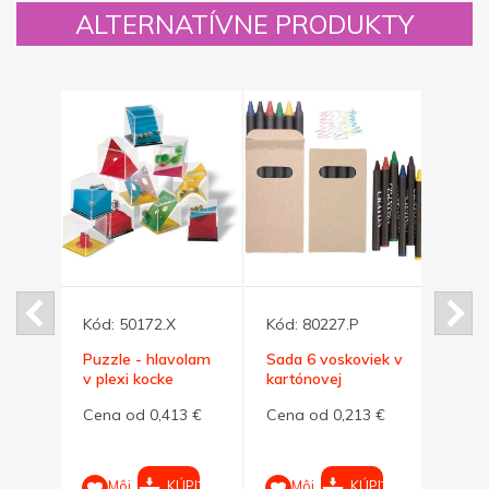
ALTERNATÍVNE PRODUKTY
Kód:
50172.X
Kód:
80227.P
Kód:
Puzzle - hlavolam
Sada 6 voskoviek v
Dlhšia
a 32
v plexi kocke
kartónovej
bezp
krabičke
refle
4 €
Cena od 0,413 €
Cena od 0,213 €
Cena
cm
PIŤ
KÚPIŤ
KÚPIŤ
Môj
Môj
M