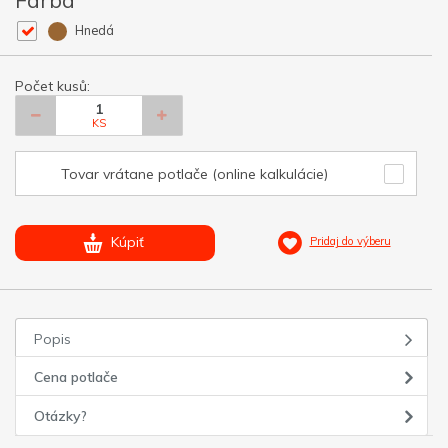
Farba
Hnedá
Počet kusů:
KS
Tovar vrátane potlače (online kalkulácie)
Kúpiť
Pridaj do výberu
Popis
Cena potlače
Otázky?