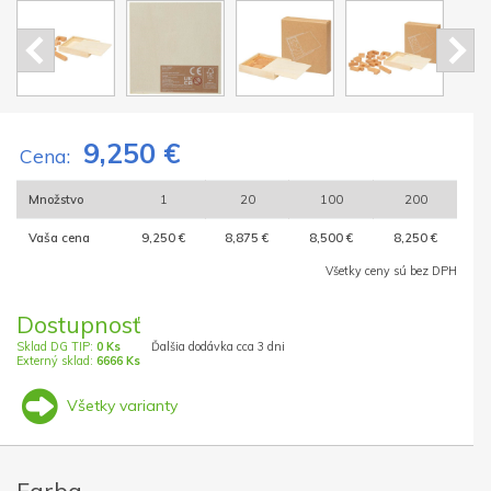
9,250 €
Cena:
Množstvo
1
20
100
200
Vaša cena
9,250 €
8,875 €
8,500 €
8,250 €
Všetky ceny sú bez DPH
Dostupnosť
Sklad DG TIP:
0 Ks
Ďalšia dodávka cca 3 dni
Externý sklad:
6666 Ks
Všetky varianty