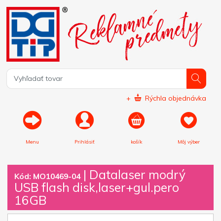
+
Rýchla objednávka
Menu
Prihlásiť
košík
Môj výber
|
Datalaser modrý
Kód: MO10469-04
USB flash disk,laser+gul.pero
16GB