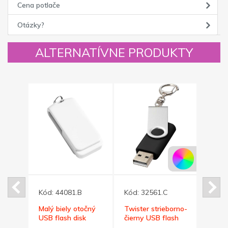
Cena potlače
Otázky?
ALTERNATÍVNE PRODUKTY
Kód:
44081.B
Kód:
32561.C
Kód:
očný
Malý biely otočný
Twister strieborno-
Malý
k
USB flash disk
čierny USB flash
flash 
om
32GB s krúžkom
disk,prívesok 32GB
krúž