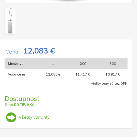
12,083 €
Cena:
Množstvo
1
200
300
Vaša cena
12,083 €
11,417 €
10,917 €
Všetky ceny sú bez DPH
Dostupnosť
Sklad DG TIP:
0 Ks
Všetky varianty