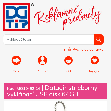
+
Rýchla objednávka
Menu
Prihlásiť
košík
Môj výber
|
Datagir strieborný
Kód: MO10492-16
vyklápací USB disk 64GB