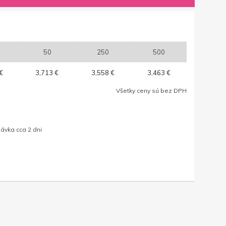
50
250
500
€
3,713 €
3,558 €
3,463 €
Všetky ceny sú bez DPH
ávka cca 2 dni