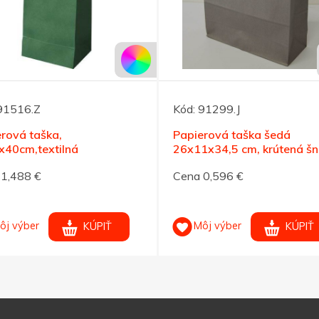
91516.Z
Kód:
91299.J
rová taška,
Papierová taška šedá
x40cm,textilná
26x11x34,5 cm, krútená šn
a,zelená
 1,488 €
Cena 0,596 €
ôj výber
Môj výber
KÚPIŤ
KÚPIŤ