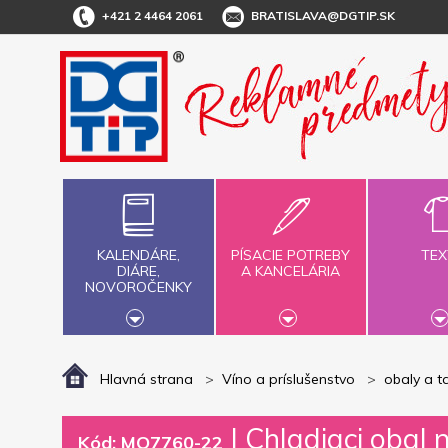
+421 2 4464 2061
BRATISLAVA@DGTIP.SK
KALENDÁRE,
PÍSACIE POTREBY
TEX
DIÁRE,
A KANCELÁRIA
NOVOROČENKY
Hlavná strana
Víno a príslušenstvo
obaly a t
|
Chladiaci obal 
Kód: MO7760-22