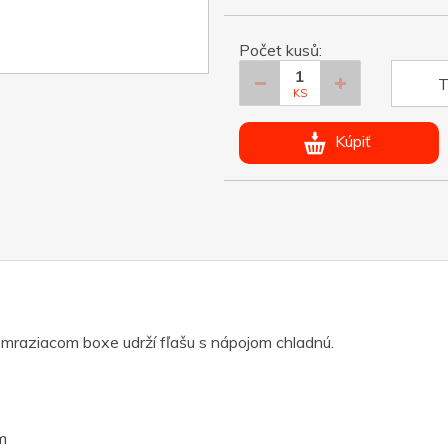
Počet kusů:
T
KS
Kúpiť
 mraziacom boxe udrží fľašu s nápojom chladnú.
m