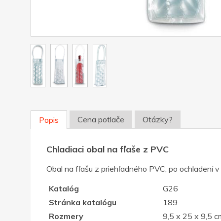
Cena potlače
Otázky?
Popis
Chladiaci obal na fľaše z PVC
Obal na fľašu z priehľadného PVC, po ochladení v
Katalóg
G26
Stránka katalógu
189
Rozmery
9,5 x 25 x 9,5 c