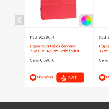
Kód:
91290.R
Kód:
á
Papierová taška červená
Papie
á šnúra
26x11x34,5 cm, krút.šnúra
12x9
šnúrk
Cena 0,596 €
Cena
Môj výber
M
KÚPIŤ
KÚPIŤ