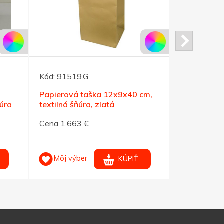
Kód:
91519.G
Kód:
91521
Papierová taška 12x9x40 cm,
Papierová
úra
textilná šňúra, zlatá
cm,text.šnú
Cena 1,663 €
Cena 1,579
Môj výber
Môj výb
KÚPIŤ