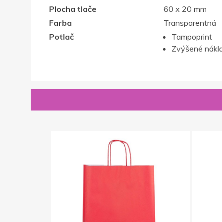
Plocha tlače
60 x 20 mm
Farba
Transparentná
Potlač
Tampoprint
Zvýšené nákla