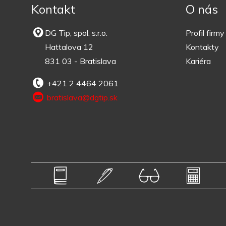
Kontakt
O nás
DG Tip, spol. s.r.o.
Profil firmy
Hattalova 12
Kontakty
831 03 - Bratislava
Kariéra
+421 2 4464 2061
bratislava@dgtip.sk