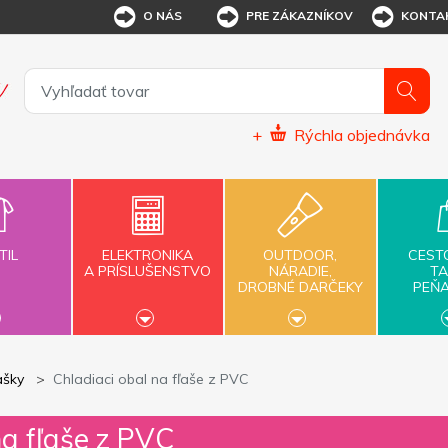
O NÁS
PRE ZÁKAZNÍKOV
KONTA
+
Rýchla objednávka
TIL
ELEKTRONIKA
OUTDOOR,
CEST
A PRÍSLUŠENSTVO
NÁRADIE,
TA
DROBNÉ DARČEKY
PEŇ
ašky
Chladiaci obal na fľaše z PVC
na fľaše z PVC