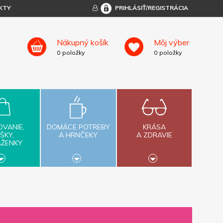
KTY
PRIHLÁSIŤ/REGISTRÁCIA
Nákupný košík
Môj výber
0
položky
0
položky
OVANIE,
DOMÁCE POTREBY
KRÁSA
ŠKY,
A HRNČEKY
A ZDRAVIE
AŽENKY