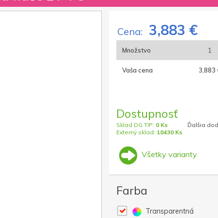
3,883 €
Cena:
Množstvo
1
Vaša cena
3,883 
Dostupnosť
Sklad DG TIP:
0 Ks
Ďalšia dod
Externý sklad:
10430 Ks
Všetky varianty
Farba
Transparentná