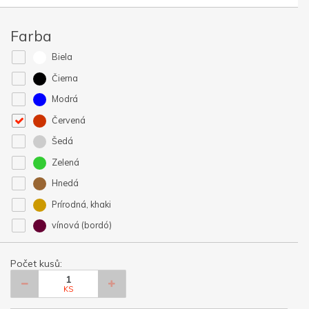
Farba
Biela
Čierna
Modrá
Červená
Šedá
Zelená
Hnedá
Prírodná, khaki
vínová (bordó)
Počet kusů:
KS