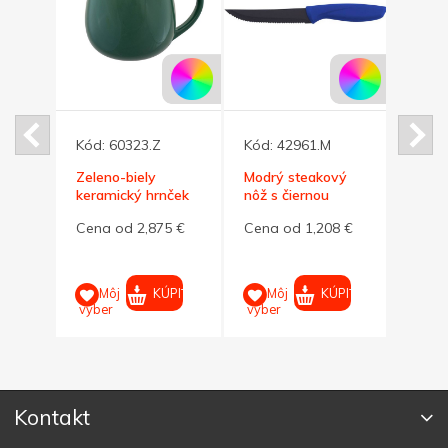
Kód:
60323.Z
Kód:
42961.M
Kód:
Zeleno-biely
Modrý steakový
Červ
ček
keramický hrnček
nôž s čiernou
nôž s
BUCLÁK
čepeľou
čepeľ
5 €
Cena od 2,875 €
Cena od 1,208 €
Cena
PIŤ
KÚPIŤ
KÚPIŤ
Môj
Môj
M
výber
výber
výber
Kontakt