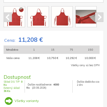
11,208 €
Cena:
Množstvo
1
15
75
150
Vaša cena
11,208 €
10,750 €
10,292 €
10,000 €
Všetky ceny sú bez DPH
Dostupnosť
Sklad DG TIP:
0
Ďalšia dodávka cca
Ďalšie naskladnenie:
4000
Ks
2 dni
Ks
(20.08.2026)
Externý sklad:
36 Ks
Všetky varianty