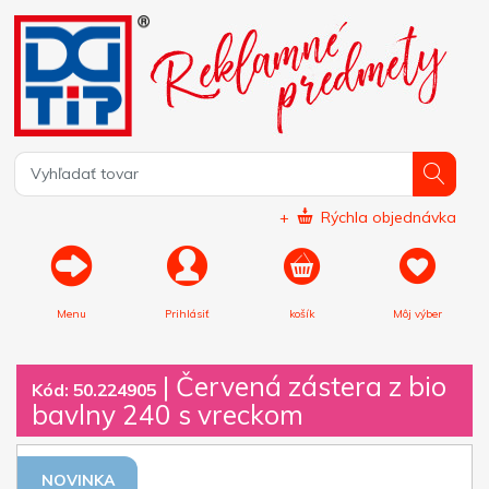
+
Rýchla objednávka
Menu
Prihlásiť
košík
Môj výber
|
Červená zástera z bio
Kód: 50.224905
bavlny 240 s vreckom
NOVINKA