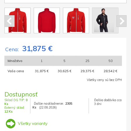
31,875 €
Cena:
Množstvo
1
5
25
50
Vaša cena
31,875 €
30,625 €
29,375 €
28,542 €
Všetky ceny sú bez DPH
Dostupnosť
Sklad DG TIP:
0
Ďalšia dodávka cca
Ďalšie naskladnenie:
2305
Ks
3 dni
Ks
(22.08.2026)
Externý sklad:
12 Ks
Všetky varianty