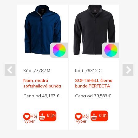
Kód:
77782.M
Kód:
79312.C
Kód:
ell
Nám. modrá
SOFTSHELL čierna
SOFT
softshellová bunda
bunda PERFECTA
bund
acitová
Maxson ELEVATE
280 M
280 
25 €
Cena od 49,167 €
Cena od 39,583 €
Cena
M
PIŤ
KÚPIŤ
KÚPIŤ
Môj
Môj
M
výber
výber
výber