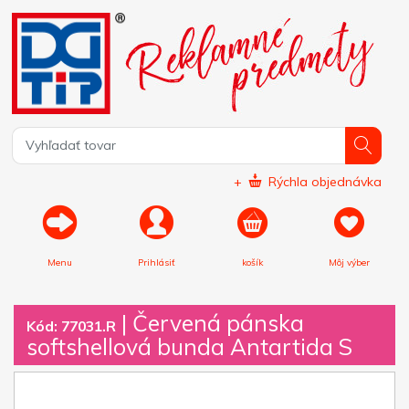
+
Rýchla objednávka
Menu
Prihlásiť
košík
Môj výber
|
Červená pánska
Kód: 77031.R
softshellová bunda Antartida S