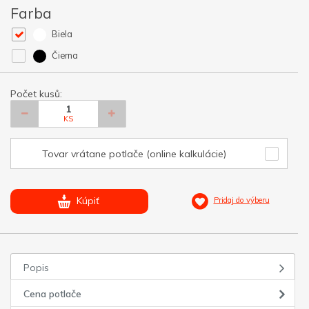
Farba
Biela
Čierna
Počet kusů:
KS
Tovar vrátane potlače (online kalkulácie)
Kúpiť
Pridaj do výberu
Popis
Cena potlače