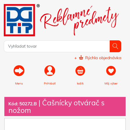
+
Rýchla objednávka
Menu
Prihlásiť
košík
Môj výber
|
Čašnícky otvárač s
Kód: 50272.B
nožom