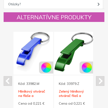
Otázky?
ALTERNATÍVNE PRODUKTY
Kód:
33982.M
Kód:
33979.Z
Kód:
kový
Hliníkový otvárač
Zelený hliníkový
Hliní
na fľaše a
otvárač fliaš a
na fľ
konzervy, modrá
plechoviek
konze
1 €
Cena od 0,221 €
Cena od 0,221 €
Cena