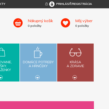
KTY
PRIHLÁSIŤ/REGISTRÁCIA
Nákupný košík
Môj výber
0
položky
0
položky
OVANIE,
DOMÁCE POTREBY
KRÁSA
ŠKY,
A HRNČEKY
A ZDRAVIE
AŽENKY