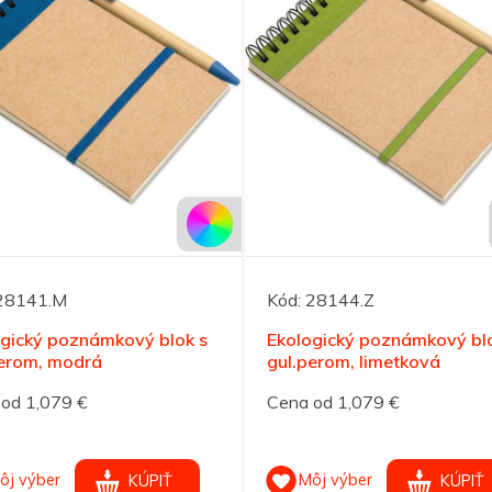
28141.M
Kód:
28144.Z
ogický poznámkový blok s
Ekologický poznámkový bl
perom, modrá
gul.perom, limetková
od 1,079 €
Cena od 1,079 €
ôj výber
Môj výber
KÚPIŤ
KÚPIŤ