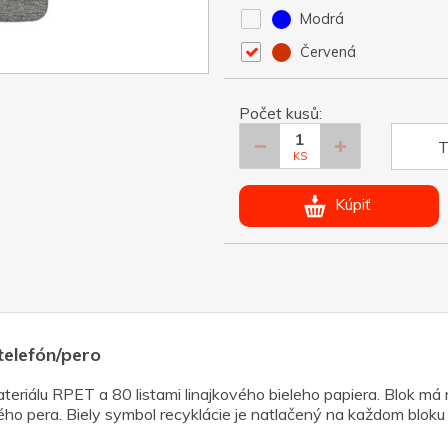
Modrá
Červená
Počet kusů:
T
KS
Kúpiť
telefón/pero
riálu RPET a 80 listami linajkového bieleho papiera. Blok má n
ého pera. Biely symbol recyklácie je natlačený na každom bloku