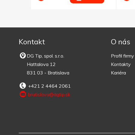
Kontakt
O nás
DG Tip, spol. s.r.o.
Profil firmy
Hattalova 12
Kontakty
831 03 - Bratislava
Kariéra
+421 2 4464 2061
bratislava@dgtip.sk