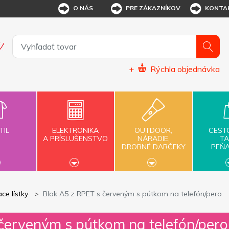
O NÁS
PRE ZÁKAZNÍKOV
KONTA
+
Rýchla objednávka
TIL
ELEKTRONIKA
OUTDOOR,
CEST
A PRÍSLUŠENSTVO
NÁRADIE,
TA
DROBNÉ DARČEKY
PEŇ
ce lístky
Blok A5 z RPET s červeným s pútkom na telefón/pero
červeným s pútkom na telefón/pero