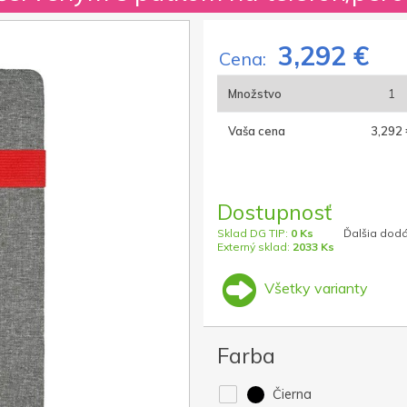
3,292 €
Cena:
Množstvo
1
Vaša cena
3,292 
Dostupnosť
Sklad DG TIP:
0 Ks
Ďalšia dodá
Externý sklad:
2033 Ks
Všetky varianty
Farba
Čierna