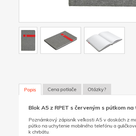
Cena potlače
Otázky?
Popis
Blok A5 z RPET s červeným s pútkom na 
Poznámkový zápisník veľkosti A5 v doskách z mate
pútko na uchytenie mobilného telefónu a guličkov
k chrbátu.