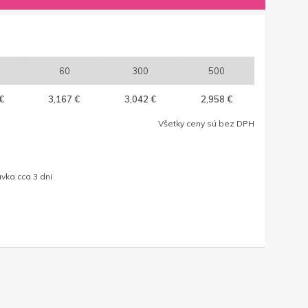
60
300
500
€
3,167 €
3,042 €
2,958 €
Všetky ceny sú bez DPH
vka cca 3 dni