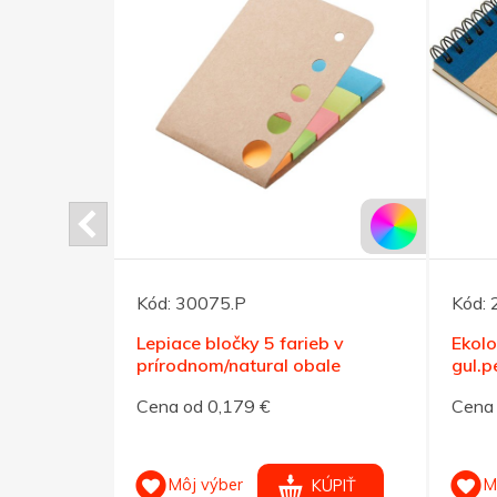
Kód:
30075.P
Kód:
ami, biela
Lepiace bločky 5 farieb v
Ekol
prírodnom/natural obale
gul.
Cena od 0,179 €
Cena 
Môj výber
M
KÚPIŤ
KÚPIŤ