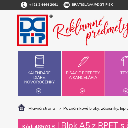
+421 2 4464 2061
BRATISLAVA@DGTIP.SK
KALENDÁRE,
PÍSACIE POTREBY
TEX
DIÁRE,
A KANCELÁRIA
NOVOROČENKY
Hlavná strana
Poznámkové bloky, zápisníky, lepia
|
Blok A5 z RPET s 
Kód: 48570.R