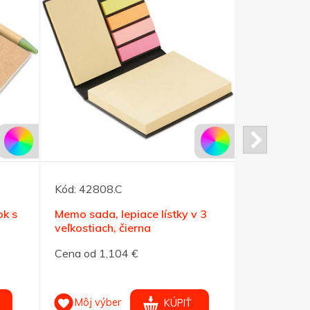
Kód:
42808.C
Kód:
28140
ok s
Memo sada, lepiace lístky v 3
Ekologický
veľkostiach, čierna
perom, čie
Cena od 1,104 €
Cena od 1,
Môj výber
Môj výb
KÚPIŤ