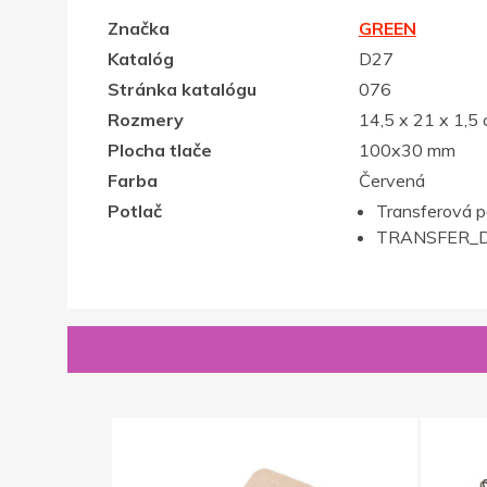
Značka
GREEN
Katalóg
D27
Stránka katalógu
076
Rozmery
14,5 x 21 x 1,5
Plocha tlače
100x30 mm
Farba
Červená
Potlač
Transferová p
TRANSFER_D