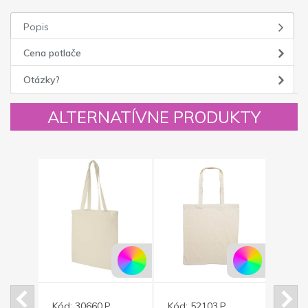
Popis
Cena potlače
Otázky?
ALTERNATÍVNE PRODUKTY
Kód:
30660.P
Kód:
52103.P
Kód: