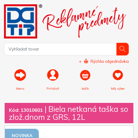
+
Rýchla objednávka
Menu
Prihlásiť
košík
Môj výber
|
Biela netkaná taška so
Kód: 13010601
zlož.dnom z GRS, 12L
NOVINKA