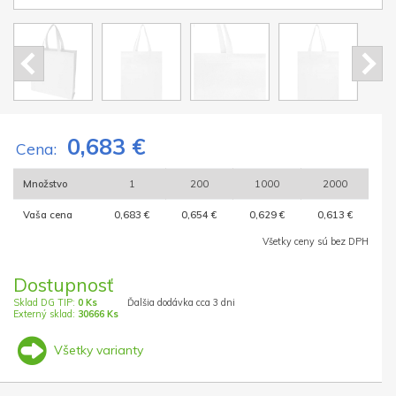
0,683 €
Cena:
Množstvo
1
200
1000
2000
Vaša cena
0,683 €
0,654 €
0,629 €
0,613 €
Všetky ceny sú bez DPH
Dostupnosť
Sklad DG TIP:
0 Ks
Ďalšia dodávka cca 3 dni
Externý sklad:
30666 Ks
Všetky varianty