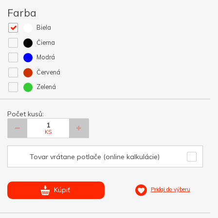
Farba
Biela
Čierna
Modrá
Červená
Zelená
Počet kusů:
KS
Tovar vrátane potlače (online kalkulácie)
Kúpiť
Pridaj do výberu