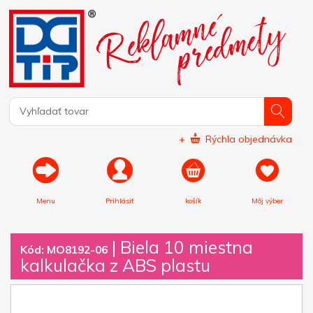
+
Rýchla objednávka
Menu
Prihlásiť
košík
Môj výber
|
Biela 10 miestna
Kód: MO8192-06
kalkulačka z ABS plastu