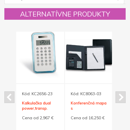
ALTERNATÍVNE PRODUKTY
16
Kód:
KC2656-23
Kód:
KC8063-03
Kód:
Kalkulačka dual
Konferenčná mapa
12ť m
power,transp.
s
bamb
iu
modrá
kalkulačkou,perom
kalku
2 €
Cena od 2,967 €
Cena od 16,250 €
Cena
a zápisníkom