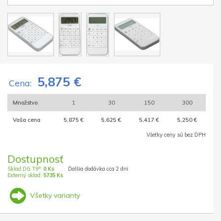
5,875 €
Cena:
Množstvo
1
30
150
300
Vaša cena
5,875 €
5,625 €
5,417 €
5,250 €
Všetky ceny sú bez DPH
Dostupnosť
Sklad DG TIP:
0 Ks
Ďalšia dodávka cca 2 dni
Externý sklad:
5735 Ks
Všetky varianty