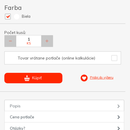
Farba
Biela
Počet kusů:
KS
Tovar vrátane potlače (online kalkulácie)
Kúpiť
Pridaj do výberu
Popis
Cena potlače
Otázky?