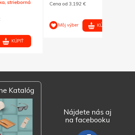
rná
Cena od 3,192 €
Cena od 3,
Môj výber
Môj výb
KÚPIŤ
ne Katalóg
Nájdete nás aj
na facebooku