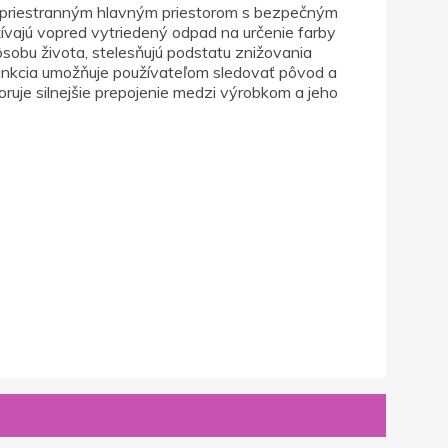
s priestranným hlavným priestorom s bezpečným
vajú vopred vytriedený odpad na určenie farby
ôsobu života, stelesňujú podstatu znižovania
unkcia umožňuje používateľom sledovať pôvod a
uje silnejšie prepojenie medzi výrobkom a jeho