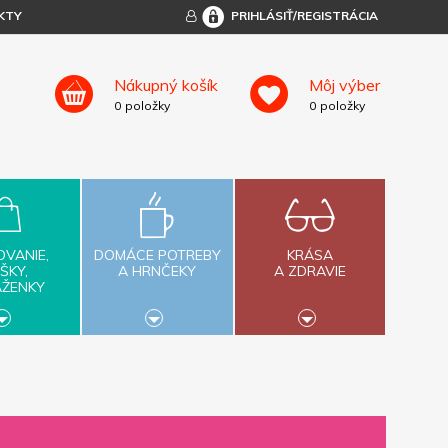
KTY
PRIHLÁSIŤ/REGISTRÁCIA
Nákupný košík
Môj výber
0
položky
0
položky
OVANIE,
DOMÁCE POTREBY
KRÁSA
ŠKY,
A HRNČEKY
A ZDRAVIE
AŽENKY