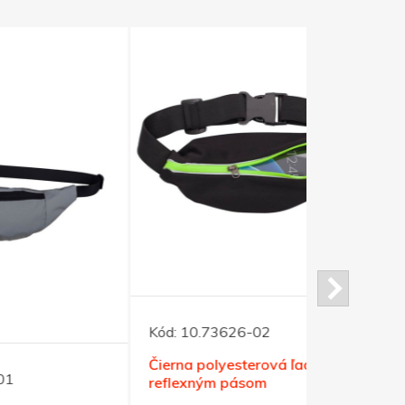
Kód:
10.73626-02
Kód:
10.73
Čierna polyesterová ľadvinka s
Vodoodolný
reflexným pásom
držiakom na