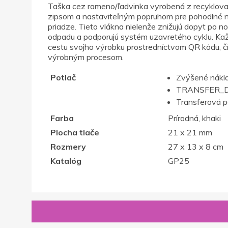
Taška cez rameno/ľadvinka vyrobená z recyklova
zipsom a nastaviteľným popruhom pre pohodlné no
priadze. Tieto vlákna nielenže znižujú dopyt po n
odpadu a podporujú systém uzavretého cyklu. Ka
cestu svojho výrobku prostredníctvom QR kódu, č
výrobným procesom.
Potlač
Zvýšené nákla
TRANSFER_D
Transferová p
Farba
Prírodná, khaki
Plocha tlače
21 x 21 mm
Rozmery
27 x 13 x 8 cm
Katalóg
GP25