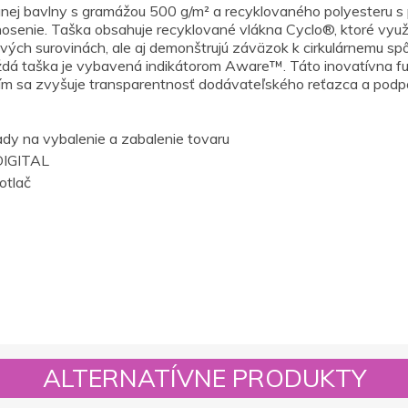
nej bavlny s gramážou 500 g/m² a recyklovaného polyesteru 
senie. Taška obsahuje recyklované vlákna Cyclo®, ktoré využí
ových surovinách, ale aj demonštrujú záväzok k cirkulárnemu sp
ždá taška je vybavená indikátorom Aware™. Táto inovatívna f
ím sa zvyšuje transparentnosť dodávateľského reťazca a podpor
dy na vybalenie a zabalenie tovaru
IGITAL
otlač
ALTERNATÍVNE PRODUKTY