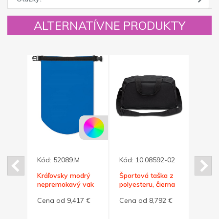
ALTERNATÍVNE PRODUKTY
0
Kód:
52089.M
Kód:
10.08592-02
Kód:
Kráľovsky modrý
Športová taška z
Šedá 
a 2
nepremokavý vak
polyesteru, čierna
šport
10 l
L
958 €
Cena od 9,417 €
Cena od 8,792 €
Cena