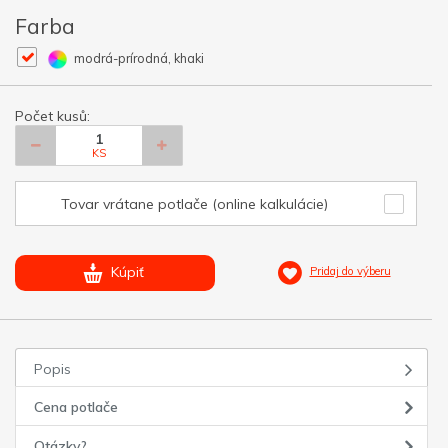
Farba
modrá-prírodná, khaki
Počet kusů:
KS
Tovar vrátane potlače (online kalkulácie)
Kúpiť
Pridaj do výberu
Popis
Cena potlače
Otázky?