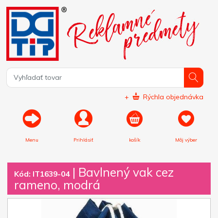
+
Rýchla objednávka
Menu
Prihlásiť
košík
Môj výber
|
Bavlnený vak cez
Kód: IT1639-04
rameno, modrá