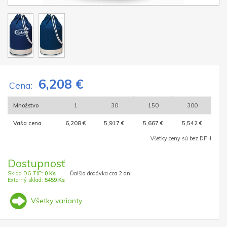
6,208 €
Cena:
Množstvo
1
30
150
300
Vaša cena
6,208 €
5,917 €
5,667 €
5,542 €
Všetky ceny sú bez DPH
Dostupnosť
Sklad DG TIP:
0 Ks
Ďalšia dodávka cca 2 dni
Externý sklad:
5459 Ks
Všetky varianty