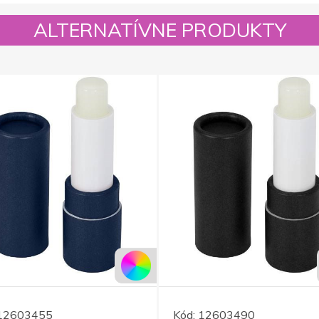
ALTERNATÍVNE PRODUKTY
12603455
Kód:
12603490