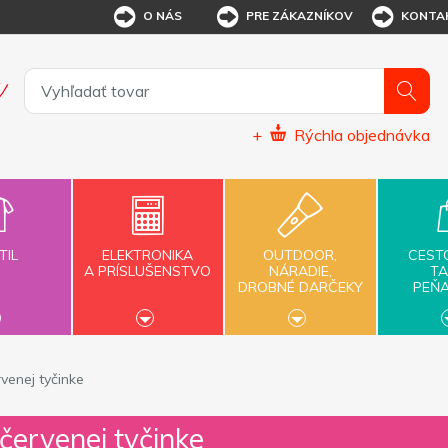
O NÁS
PRE ZÁKAZNÍKOV
KONTA
+
Rýchla objednávka
TIL
ELEKTRONIKA
OUTDOOR,
CEST
A PRÍSLUŠENSTVO
NÁRADIE,
TA
DROBNÉ DARČEKY
PEŇ
venej tyčinke
červenej tyčinke