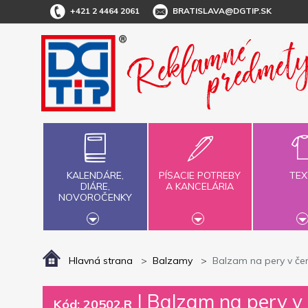
+421 2 4464 2061
BRATISLAVA@DGTIP.SK
KALENDÁRE,
PÍSACIE POTREBY
TEX
DIÁRE,
A KANCELÁRIA
NOVOROČENKY
Hlavná strana
Balzamy
Balzam na pery v čer
|
Balzam na pery v 
Kód: 20502.R