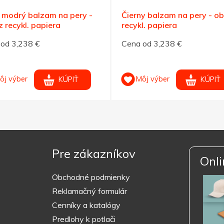
 modrý balzam na pery -
Čierny balzam na pery - ob
z recykl. papiera
recykl. papiera
od 3,238 €
Cena od 3,238 €
ôj výber
Môj výber
KÚPIŤ
KÚPIŤ
Pre zákazníkov
Onli
Obchodné podmienky
Reklamačný formulár
Cenníky a katalógy
Predlohy k potlači