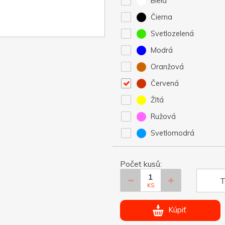
Biela
Čierna
Svetlozelená
Modrá
Oranžová
Červená
Žltá
Ružová
Svetlomodrá
Počet kusů:
T
KS
Kúpiť