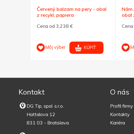
- obal z
Červený balzam na pery - obal
Nám.
z recykl. papiera
obal 
Cena od 3,238 €
Cena 
Môj výber
M
KÚPIŤ
KÚPIŤ
Kontakt
O nás
DG Tip, spol. s.r.o.
Profil firmy
Hattalova 12
Kontakty
831 03 - Bratislava
Kariéra