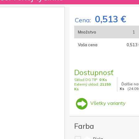
0,513 €
Cena:
Množstvo
1
Vaša cena
0,513 
Dostupnosť
Sklad DG TIP:
0 Ks
Ďalšie na
Externý sklad:
21159
Ks
(24.09
Ks
Všetky varianty
Farba