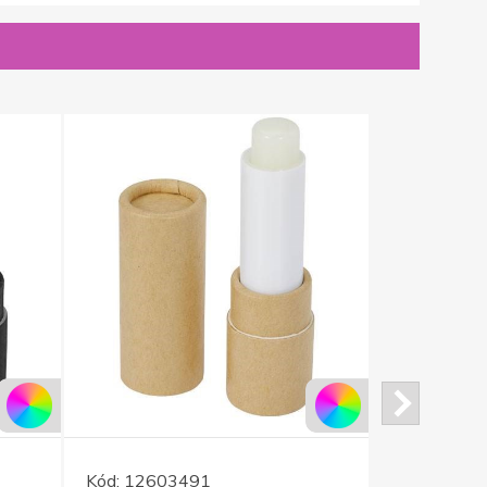
Kód:
12603491
Kód:
12630