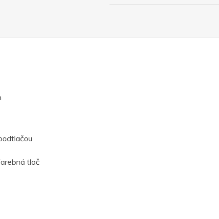
m
podtlačou
farebná tlač