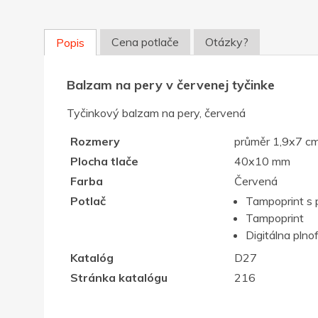
Cena potlače
Otázky?
Popis
Balzam na pery v červenej tyčinke
Tyčinkový balzam na pery, červená
Rozmery
průměr 1,9x7 c
Plocha tlače
40x10 mm
Farba
Červená
Potlač
Tampoprint s 
Tampoprint
Digitálna plno
Katalóg
D27
Stránka katalógu
216