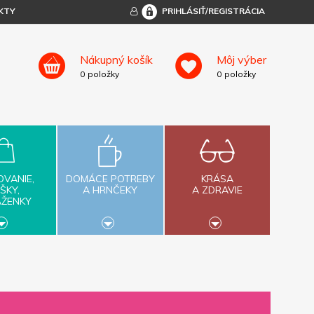
KTY
PRIHLÁSIŤ/REGISTRÁCIA
Nákupný košík
Môj výber
0
položky
0
položky
OVANIE,
DOMÁCE POTREBY
KRÁSA
ŠKY,
A HRNČEKY
A ZDRAVIE
AŽENKY