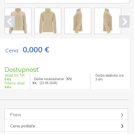
0,000 €
Cena:
Dostupnosť
Sklad DG TIP:
Ďalšia dodávka cca
Ďalšie naskladnenie:
372
0 Ks
3 dni
Ks
(22.08.2026)
Externý sklad:
9 Ks
Popis
Cena potlače