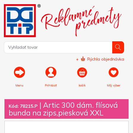
+
Rýchla objednávka
Menu
Prihlásiť
košík
Môj výber
|
Artic 300 dám. flísová
Kód: 78215.P
bunda na zips,piesková XXL