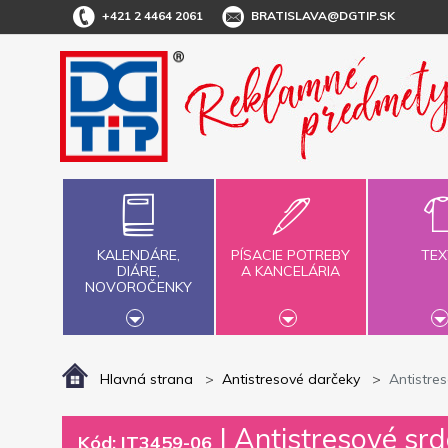
+421 2 4464 2061
BRATISLAVA@DGTIP.SK
KALENDÁRE,
PÍSACIE POTREBY
TEX
DIÁRE,
A KANCELÁRIA
NOVOROČENKY
Hlavná strana
Antistresové darčeky
Antistre
|
Antistresové srd
Kód: IT3459-06