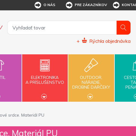
O NÁS
PRE ZÁKAZNÍKOV
KONTA
+
Rýchla objednávka
TIL
ELEKTRONIKA
OUTDOOR,
CEST
A PRÍSLUŠENSTVO
NÁRADIE,
TA
DROBNÉ DARČEKY
PEŇ
sové srdce. Materiál PU
ce. Materiál PU