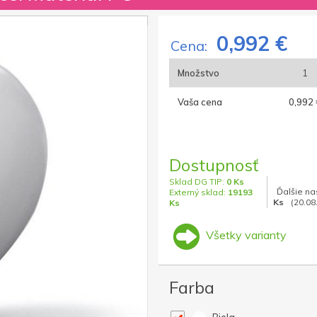
0,992 €
Cena:
Množstvo
1
Vaša cena
0,992 
Dostupnosť
Sklad DG TIP:
0 Ks
Ďalšie na
Externý sklad:
19193
Ks
(20.08
Ks
Všetky varianty
Farba