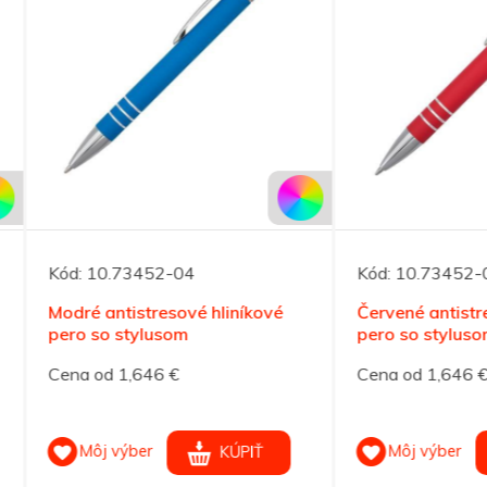
10.73452-04
Kód:
10.73452-08
 antistresové hliníkové
Červené antistresové hliní
so stylusom
pero so stylusom
od 1,646 €
Cena od 1,646 €
ôj výber
Môj výber
KÚPIŤ
KÚPIŤ