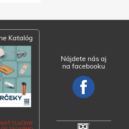
ne Katalóg
Nájdete nás aj
na facebooku
DNAŤ TLAČENÝ
LÓG ZADARMO