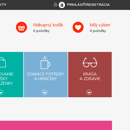
KTY
PRIHLÁSIŤ/REGISTRÁCIA
Nákupný košík
Môj výber
0
položky
0
položky
OVANIE,
DOMÁCE POTREBY
KRÁSA
ŠKY,
A HRNČEKY
A ZDRAVIE
AŽENKY