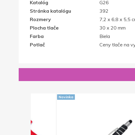
Katalóg
G26
Stránka katalógu
392
Rozmery
7,2 x 6,8 x 5,5 
Plocha tlače
30 x 20 mm
Farba
Biela
Potlač
Ceny tlače na vy
Novinka
Novinka