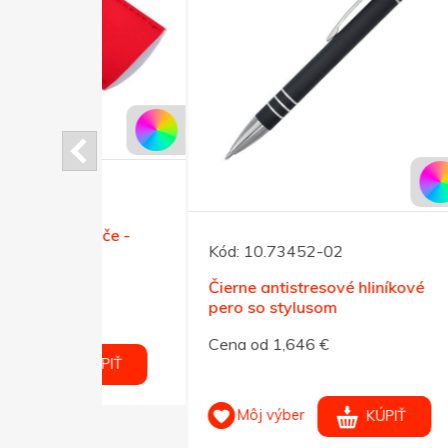
ľúče -
Kód:
10.73452-02
Kód:
Čierne antistresové hliníkové
Modré
pero so stylusom
pero 
Cena od 1,646 €
Cena 
KÚPIŤ
Môj výber
M
KÚPIŤ