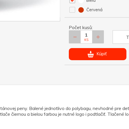
Biela
Červená
Počet kusů:
T
KS
Kúpiť
tánovej peny. Balené jednotlivo do polybagu, nevhodné pre det
tlače čiernou a bielou farbou je nutné logo i podtlačiť. Tlačené 