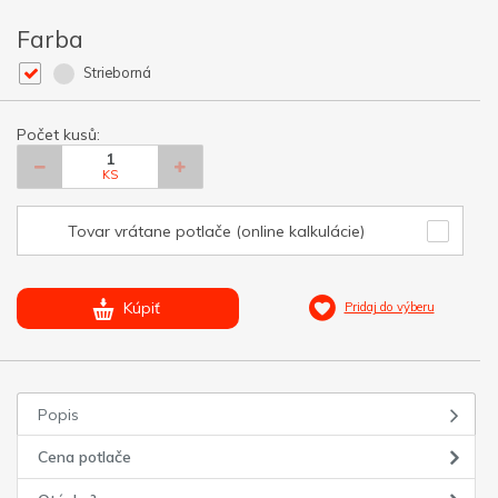
Farba
Strieborná
Počet kusů:
KS
Tovar vrátane potlače (online kalkulácie)
Kúpiť
Pridaj do výberu
Popis
Cena potlače