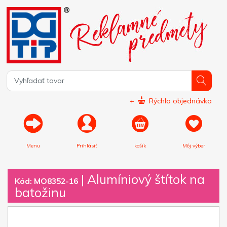
+
Rýchla objednávka
Menu
Prihlásiť
košík
Môj výber
|
Alumíniový štítok na
Kód: MO8352-16
batožinu