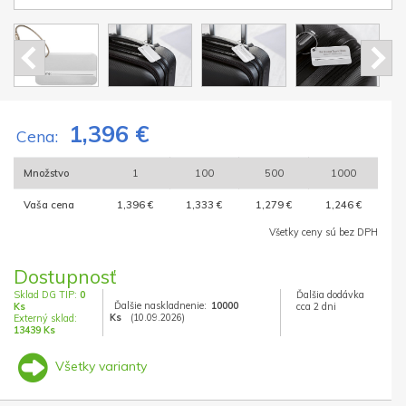
1,396 €
Cena:
Množstvo
1
100
500
1000
Vaša cena
1,396 €
1,333 €
1,279 €
1,246 €
Všetky ceny sú bez DPH
Dostupnosť
Sklad DG TIP:
0
Ďalšia dodávka
Ďalšie naskladnenie:
10000
Ks
cca 2 dni
Ks
(10.09.2026)
Externý sklad:
13439 Ks
Všetky varianty