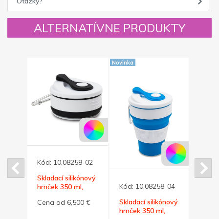
Otázky?
ALTERNATÍVNE PRODUKTY
Novinka
Kód:
10.08258-02
Kód:
ný
Skladací silikónový
Rozkl
Kód:
10.08258-04
hrnček 350 ml,
kozme
ami
čierno/biely
na zi
Skladací silikónový
67 €
Cena od 6,500 €
Cena
hrnček 350 ml,