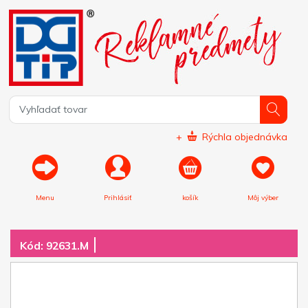
+
Rýchla objednávka
Menu
Prihlásiť
košík
Môj výber
|
Kód: 92631.M